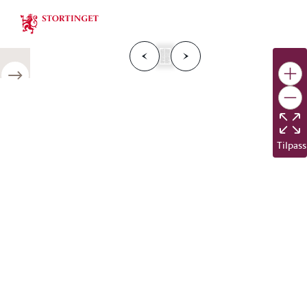
Stortinget.no
F
o
r
g
e
s
i
d
e
N
e
s
t
e
s
i
d
r
i
e