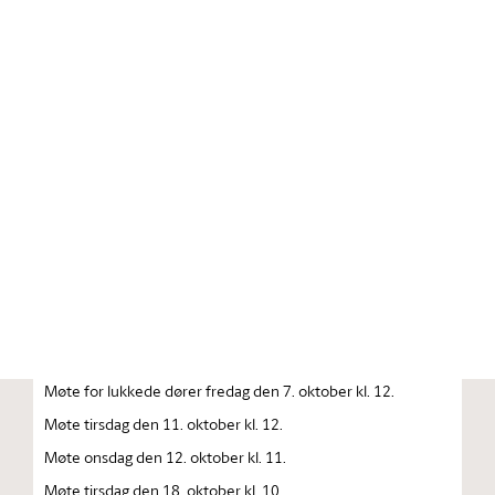
Stortinget.no
Publikasjon
STORTINGSTIDENDE INNEHOLDENDE 128. ORDENTLIGE
STORTINGS FORHANDLINGER 1983 — 1984
FORHANDLINGER I STORTINGET STORTINGETS
SAMMENTREDEN
År 1983, lørdag den 1. oktober kl. 13
Åpning av det 128. ordentlige Storting.
Møte onsdag den 5. oktober kl. 10.
Møte for lukkede dører fredag den 7. oktober kl. 12.
Møte tirsdag den 11. oktober kl. 12.
Møte onsdag den 12. oktober kl. 11.
Møte tirsdag den 18. oktober kl. 10.