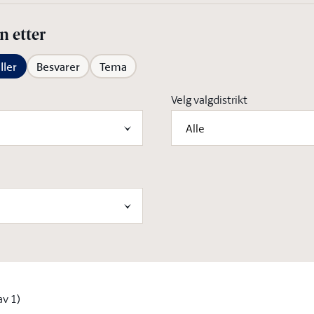
n etter
ller
Besvarer
Tema
Velg valgdistrikt
Alle
 av 1)