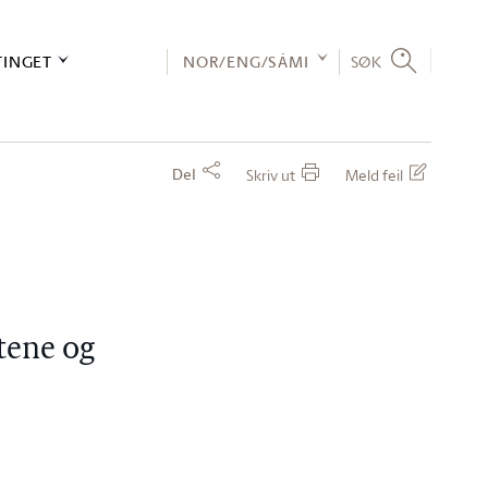
TINGET
NOR/ENG/SÁMI
SØK
Del
Skriv ut
Meld feil
ntene og