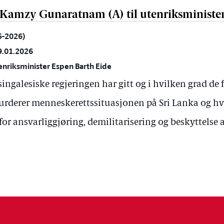
a Kamzy Gunaratnam (A) til utenriksministe
25-2026)
9.01.2026
enriksminister Espen Barth Eide
ingalesiske regjeringen har gitt og i hvilken grad de 
urderer menneskerettssituasjonen på Sri Lanka og hv
for ansvarliggjøring, demilitarisering og beskyttelse a