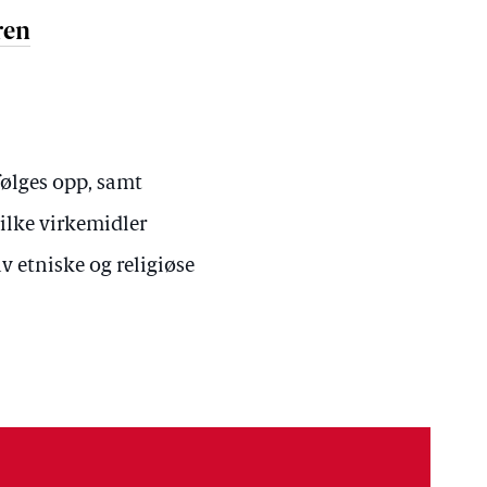
ren
følges opp, samt
ilke virkemidler
v etniske og religiøse