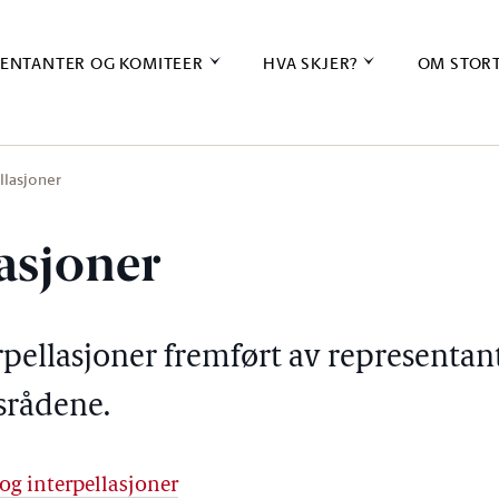
ENTANTER OG KOMITEER
HVA SKJER?
OM STOR
llasjoner
lasjoner
erpellasjoner fremført av representa
tsrådene.
og interpellasjoner