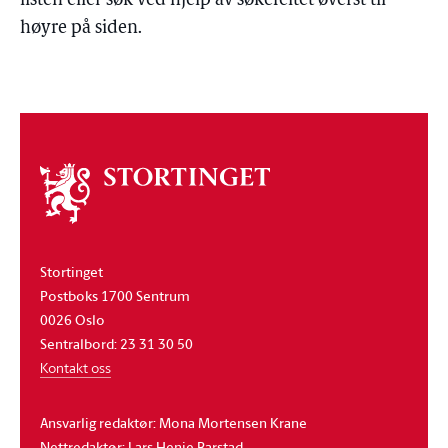
listen eller søk ved hjelp av søkefeltet øverst til
høyre på siden.
Om
stortinget
Stortinget
Postboks 1700 Sentrum
0026 Oslo
Sentralbord: 23 31 30 50
Kontakt oss
Ansvarlig redaktør: Mona Mortensen Krane
Nettredaktør: Lars Henie Barstad