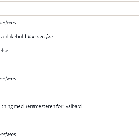
verføres
g vedlikehold
, kan overføres
else
verføres
altning med Bergmesteren for Svalbard
verføres