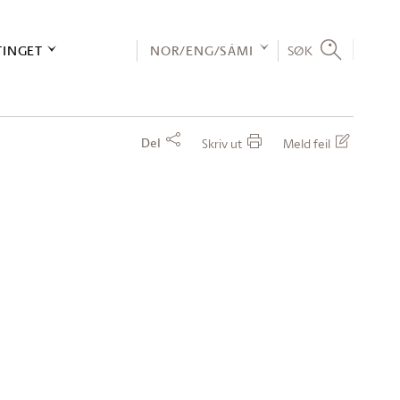
TINGET
NOR/ENG/SÁMI
SØK
Del
Skriv ut
Meld feil