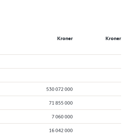
Kroner
Kroner
530 072 000
71 855 000
7 060 000
16 042 000