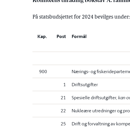
Komiteens tilråding bokstav A. ramme
På statsbudsjettet for 2024 bevilges under:
Kap.
Post
Formål
900
Nærings- og fiskeridepartem
1
Driftsutgifter
21
Spesielle driftsutgifter
, kan o
22
Nukleære utredninger og pro
25
Drift og forvaltning av kom