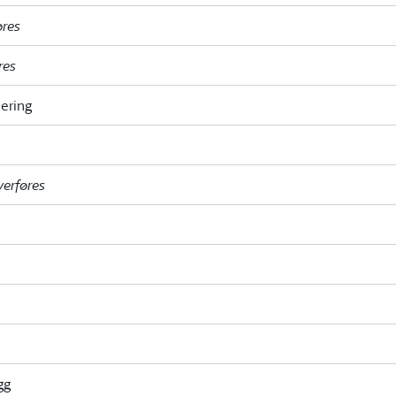
øres
res
ering
verføres
gg