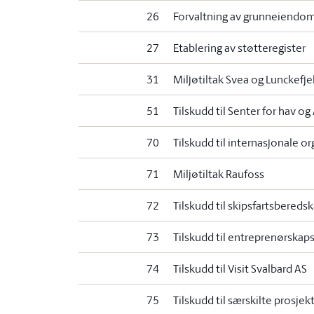
26
Forvaltning av grunneiendom
27
Etablering av støtteregister
31
Miljøtiltak Svea og Lunckefjel
51
Tilskudd til Senter for hav og 
70
Tilskudd til internasjonale o
71
Miljøtiltak Raufoss
72
Tilskudd til skipsfartsbereds
73
Tilskudd til entreprenørska
74
Tilskudd til Visit Svalbard AS
75
Tilskudd til særskilte prosjek