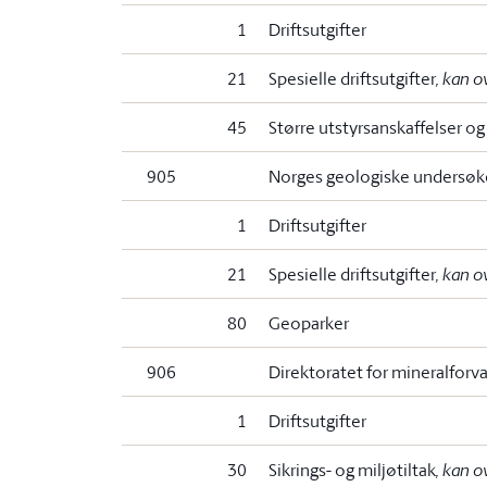
1
Driftsutgifter
21
Spesielle driftsutgifter
, kan o
45
Større utstyrsanskaffelser o
905
Norges geologiske undersøk
1
Driftsutgifter
21
Spesielle driftsutgifter
, kan o
80
Geoparker
906
Direktoratet for mineralforv
1
Driftsutgifter
30
Sikrings- og miljøtiltak
, kan o