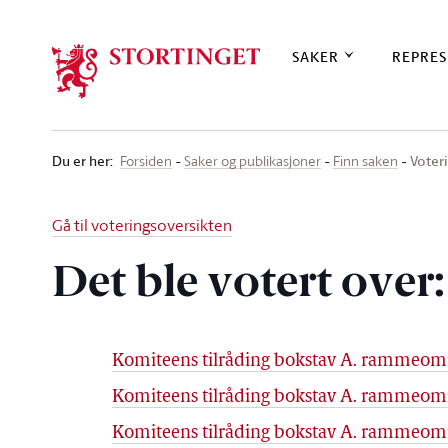
Stortinget.no
SAKER
REPRES
Du er her
:
Voteri
Forsiden
Saker og publikasjoner
Finn saken
Gå til voteringsoversikten
Det ble votert over:
Komiteens tilråding bokstav A. rammeområ
Komiteens tilråding bokstav A. rammeområ
Komiteens tilråding bokstav A. rammeområ