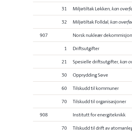
31
Miljøtiltak Løkken
, kan overf
32
Miljøtiltak Folldal
, kan overfø
907
Norsk nukleær dekommisjon
1
Driftsutgifter
21
Spesielle driftsutgifter
, kan o
30
Opprydding Søve
60
Tilskudd til kommuner
70
Tilskudd til organisasjoner
908
Institutt for energiteknikk
70
Tilskudd til drift av atomanle