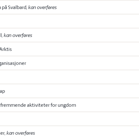
 på Svalbard
, kan overføres
l
, kan overføres
Arktis
rganisasjoner
kap
psfremmende aktiviteter for ungdom
ter
, kan overføres