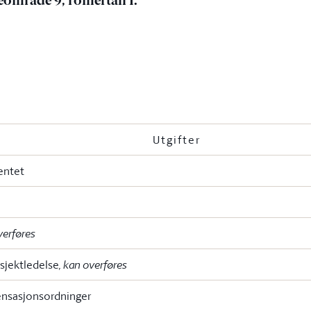
område 9, romertall I.
Utgifter
entet
verføres
sjektledelse
, kan overføres
pensasjonsordninger