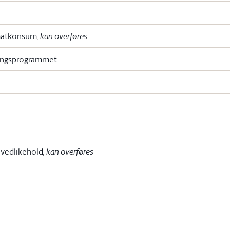
jømatkonsum
, kan overføres
klingsprogrammet
g vedlikehold
, kan overføres