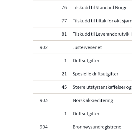
76
Tilskudd til Standard Norge
77
Tilskudd til tiltak for økt s
81
Tilskudd til Leverandørutvi
902
Justervesenet
1
Driftsutgifter
21
Spesielle driftsutgifter
45
Større utstyrsanskaffelser o
903
Norsk akkreditering
1
Driftsutgifter
904
Brønnøysundregistrene