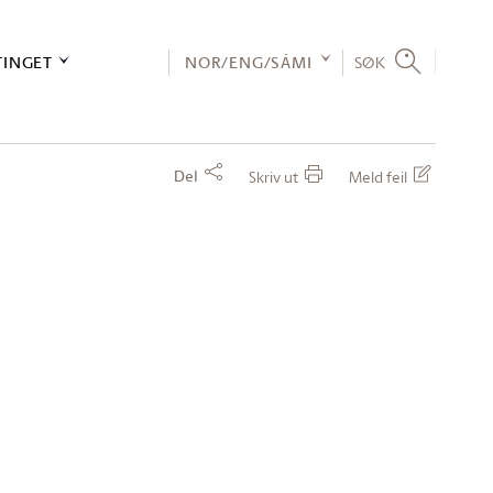
TINGET
NOR/ENG/SÁMI
SØK
Del
Skriv ut
Meld feil