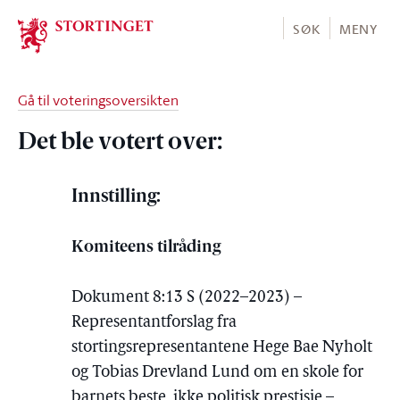
Stortinget.no
SØK
MENY
Gå til voteringsoversikten
Det ble votert over:
Innstilling:
Komiteens tilråding
Dokument 8:13 S (2022–2023) –
Representantforslag fra
stortingsrepresentantene Hege Bae Nyholt
og Tobias Drevland Lund om en skole for
barnets beste, ikke politisk prestisje –