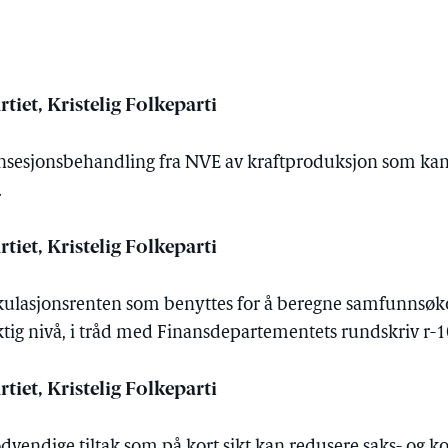
tiet, Kristelig Folkeparti
onsesjonsbehandling fra NVE av kraftproduksjon som kan v
.
tiet, Kristelig Folkeparti
lkulasjonsrenten som benyttes for å beregne samfunnsø
riktig nivå, i tråd med Finansdepartementets rundskriv r-1
tiet, Kristelig Folkeparti
dvendige tiltak som på kort sikt kan redusere saks- og k