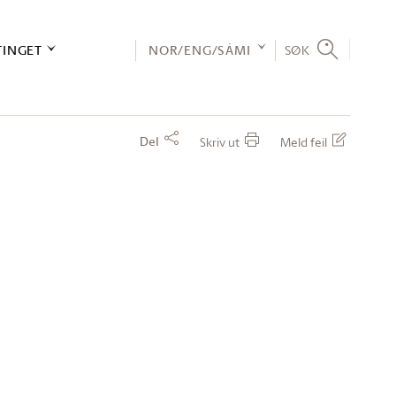
TINGET
NOR/ENG/SÁMI
SØK
Del
Skriv ut
Meld feil