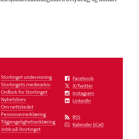
Stortinget undervisning
Facebook
Stortingets mediearkiv
X/Twitter
Ordbok for Stortinget
Instagram
Nyhetsbrev
LinkedIn
Om nettstedet
Personvernerklæring
RSS
Tilgjengelighetserklæring
Kalender (iCal)
Jobb på Stortinget