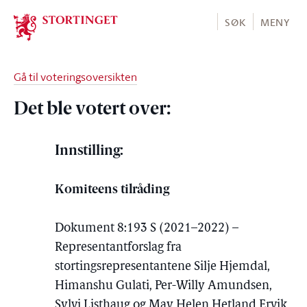
Stortinget.no
SØK
MENY
Gå til voteringsoversikten
Det ble votert over:
Innstilling:
Komiteens tilråding
Dokument 8:193 S (2021–2022) –
Representantforslag fra
stortingsrepresentantene Silje Hjemdal,
Himanshu Gulati, Per-Willy Amundsen,
Sylvi Listhaug og May Helen Hetland Ervik