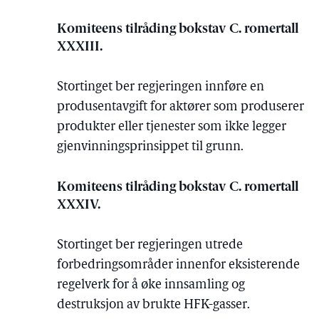
Komiteens tilråding bokstav C. romertall
XXXIII.
Stortinget ber regjeringen innføre en
produsentavgift for aktører som produserer
produkter eller tjenester som ikke legger
gjenvinningsprinsippet til grunn.
Komiteens tilråding bokstav C. romertall
XXXIV.
Stortinget ber regjeringen utrede
forbedringsområder innenfor eksisterende
regelverk for å øke innsamling og
destruksjon av brukte HFK-gasser.