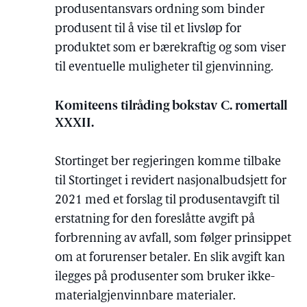
produsentansvars ordning som binder
produsent til å vise til et livsløp for
produktet som er bærekraftig og som viser
til eventuelle muligheter til gjenvinning.
Komiteens tilråding bokstav C. romertall
XXXII.
Stortinget ber regjeringen komme tilbake
til Stortinget i revidert nasjonalbudsjett for
2021 med et forslag til produsentavgift til
erstatning for den foreslåtte avgift på
forbrenning av avfall, som følger prinsippet
om at forurenser betaler. En slik avgift kan
ilegges på produsenter som bruker ikke-
materialgjenvinnbare materialer.