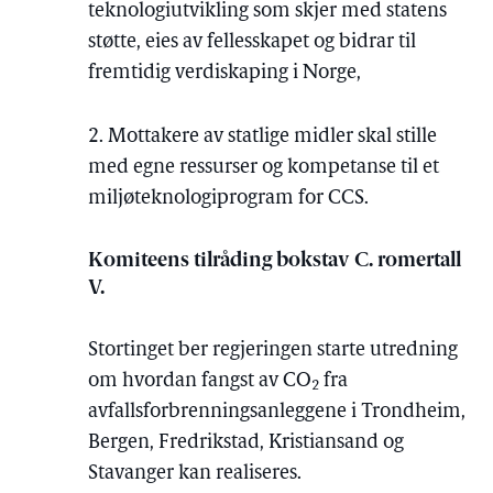
teknologiutvikling som skjer med statens
støtte, eies av fellesskapet og bidrar til
fremtidig verdiskaping i Norge,
2. Mottakere av statlige midler skal stille
med egne ressurser og kompetanse til et
miljøteknologiprogram for CCS.
Komiteens tilråding bokstav C. romertall
V.
Stortinget ber regjeringen starte utredning
om hvordan fangst av CO
fra
2
avfallsforbrenningsanleggene i Trondheim,
Bergen, Fredrikstad, Kristiansand og
Stavanger kan realiseres.