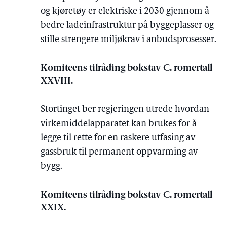
og kjøretøy er elektriske i 2030 gjennom å
bedre ladeinfrastruktur på byggeplasser og
stille strengere miljøkrav i anbudsprosesser.
Komiteens tilråding bokstav C. romertall
XXVIII.
Stortinget ber regjeringen utrede hvordan
virkemiddelapparatet kan brukes for å
legge til rette for en raskere utfasing av
gassbruk til permanent oppvarming av
bygg.
Komiteens tilråding bokstav C. romertall
XXIX.