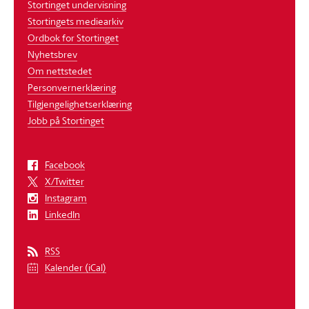
Stortinget undervisning
Stortingets mediearkiv
Ordbok for Stortinget
Nyhetsbrev
Om nettstedet
Personvernerklæring
Tilgjengelighetserklæring
Jobb på Stortinget
Facebook
X/Twitter
Instagram
LinkedIn
RSS
Kalender (iCal)