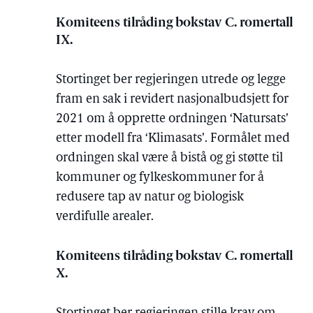
Komiteens tilråding bokstav C. romertall
IX.
Stortinget ber regjeringen utrede og legge
fram en sak i revidert nasjonalbudsjett for
2021 om å opprette ordningen ‘Natursats’
etter modell fra ‘Klimasats’. Formålet med
ordningen skal være å bistå og gi støtte til
kommuner og fylkeskommuner for å
redusere tap av natur og biologisk
verdifulle arealer.
Komiteens tilråding bokstav C. romertall
X.