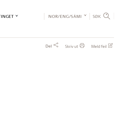
TINGET
NOR/ENG/SÁMI
SØK
Del
Skriv ut
Meld feil