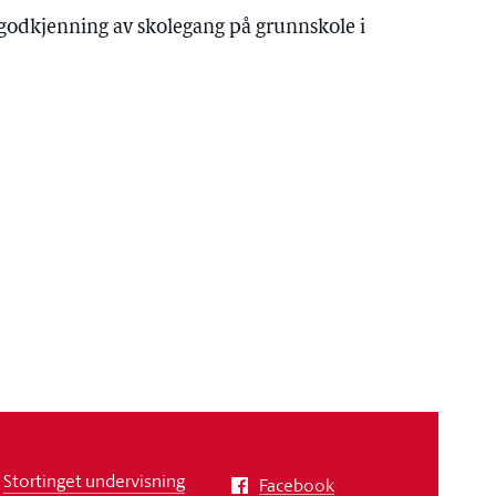
sgodkjenning av skolegang på grunnskole i
Stortinget undervisning
Facebook