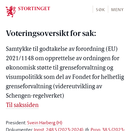
Stortinget.no
SØK
MENY
Voteringsoversikt for sak:
Samtykke til godtakelse av forordning (EU)
2021/1148 om opprettelse av ordningen for
økonomisk støtte til grenseforvaltning og
visumpolitikk som del av Fondet for helhetlig
grenseforvaltning (videreutvikling av
Schengen-regelverket)
Til sakssiden
President:
Svein Harberg (H)
Dokumenter:
Innst. 248 S (2023-2024)
, jfr.
Prop. 38 S (2023-