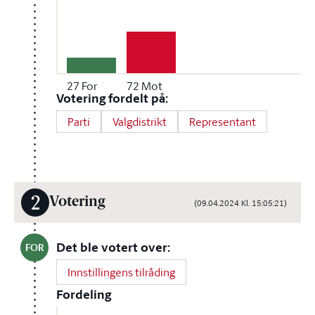
27
For
72
Mot
Votering fordelt på:
Parti
Valgdistrikt
Representant
2
Votering
(09.04.2024 Kl. 15:05:21)
Det ble votert over:
FOR
Innstillingens tilråding
Fordeling