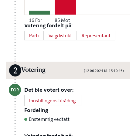
16
For
85
Mot
Votering fordelt på:
Parti
Valgdistrikt
Representant
2
Votering
(12.06.2024 Kl. 15:10:46)
Det ble votert over:
FOR
Innstillingens tilråding.
Fordeling
Enstemmig vedtatt
Votering fordelt på: