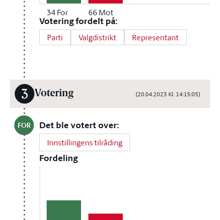
34
For
66
Mot
Votering fordelt på:
Parti
Valgdistrikt
Representant
3
Votering
(20.04.2023 Kl. 14:15:05)
Det ble votert over:
FOR
Innstillingens tilråding
Fordeling