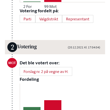
2
For
99
Mot
Votering fordelt på:
Parti
Valgdistrikt
Representant
2
Votering
(20.12.2021 Kl. 17:04:04)
Det ble votert over:
MOT
Forslag nr. 2 på vegne av H.
Fordeling