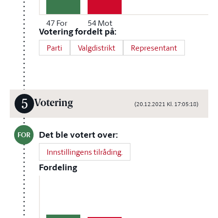
47
For
54
Mot
Votering fordelt på:
Parti
Valgdistrikt
Representant
5
Votering
(20.12.2021 Kl. 17:05:18)
Det ble votert over:
FOR
Innstillingens tilråding.
Fordeling