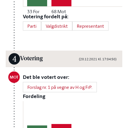
33
For
68
Mot
Votering fordelt på:
Parti
Valgdistrikt
Representant
4
Votering
(20.12.2021 Kl. 17:04:50)
Det ble votert over:
MOT
Forslag nr. 1 på vegne av H og FrP.
Fordeling