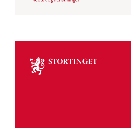
Om
stortinget