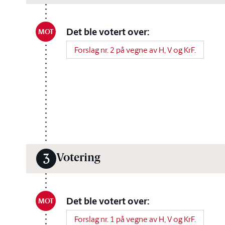
Det ble votert over:
MOT
Forslag nr. 2 på vegne av H, V og KrF.
Votering
3
Det ble votert over:
MOT
Forslag nr. 1 på vegne av H, V og KrF.