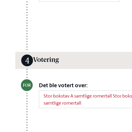
Votering
4
Det ble votert over:
FOR
Stor bokstav A samtlige romertall Stor bok
samtlige romertall