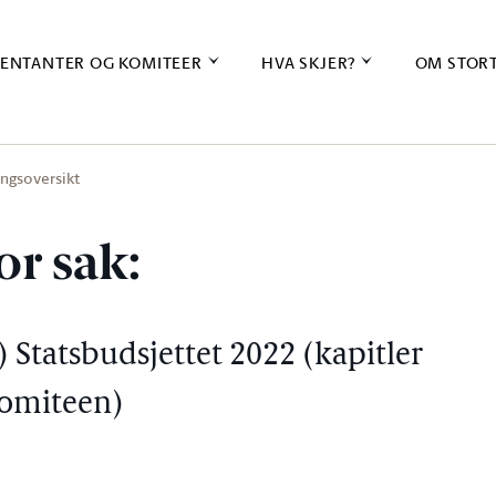
ENTANTER OG KOMITEER
HVA SKJER?
OM STOR
ingsoversikt
or sak:
 Statsbudsjettet 2022 (kapitler
skomiteen)