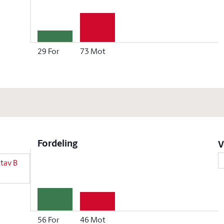
29
For
73
Mot
Fordeling
V
stav B
56
For
46
Mot