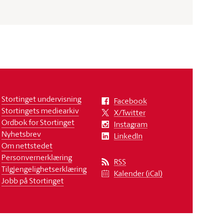
Stortinget undervisning
Facebook
Stortingets mediearkiv
X/Twitter
Ordbok for Stortinget
Instagram
Nyhetsbrev
LinkedIn
Om nettstedet
Personvernerklæring
RSS
Tilgjengelighetserklæring
Kalender (iCal)
Jobb på Stortinget