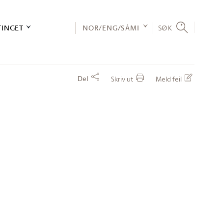
TINGET
NOR/ENG/SÁMI
SØK
Del
Skriv ut
Meld feil