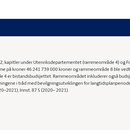
2022, kapitler under Utenriksdepartementet (rammeområde 4) og
e på kroner 46 241 739 000 kroner og rammeområde 8 ble vedt
 4 er bistandsbudsjettet. Rammeområdet inkluderer også budsje
ingene i tråd med bevilgningsutviklingen for langtidsplanperioden
020–2021), Innst. 87 S (2020– 2021).