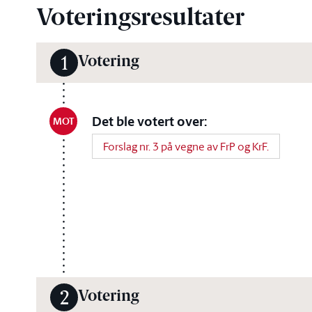
Voteringsresultater
Votering
1
Det ble votert over:
MOT
Forslag nr. 3 på vegne av FrP og KrF.
Votering
2