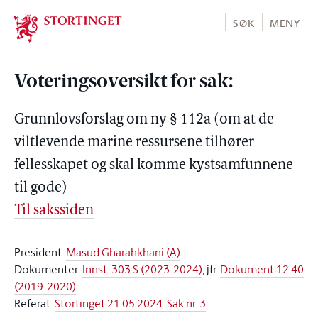
Stortinget.no
SØK
MENY
Voteringsoversikt for sak:
Grunnlovsforslag om ny § 112a (om at de
viltlevende marine ressursene tilhører
fellesskapet og skal komme kystsamfunnene
til gode)
Til sakssiden
President:
Masud Gharahkhani (A)
Dokumenter:
Innst. 303 S (2023-2024)
, jfr.
Dokument 12:40
(2019-2020)
Referat:
Stortinget 21.05.2024. Sak nr. 3