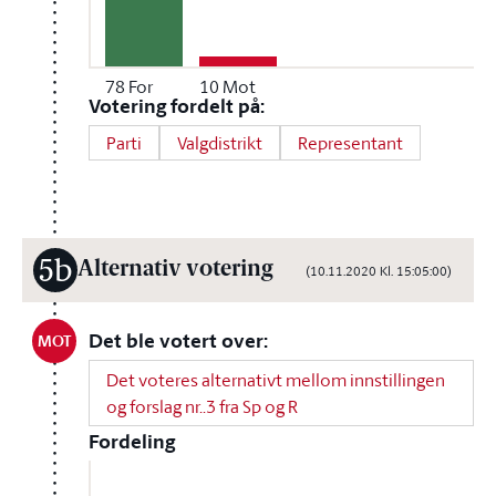
78
For
10
Mot
Votering fordelt på:
Parti
Valgdistrikt
Representant
5b
Alternativ votering
(10.11.2020 Kl. 15:05:00)
Det ble votert over:
MOT
Det voteres alternativt mellom innstillingen
og forslag nr..3 fra Sp og R
Fordeling