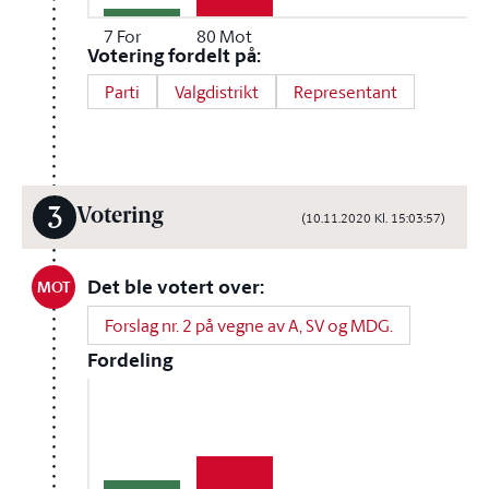
7
For
80
Mot
Votering fordelt på:
Parti
Valgdistrikt
Representant
3
Votering
(10.11.2020 Kl. 15:03:57)
Det ble votert over:
MOT
Forslag nr. 2 på vegne av A, SV og MDG.
Fordeling