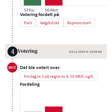
32
For
56
Mot
Votering fordelt på:
Parti
Valgdistrikt
Representant
4
Votering
(10.11.2020 Kl. 15:04:16)
Det ble votert over:
MOT
Forslag nr. 1 på vegne av A, SV, MDG og R.
Fordeling