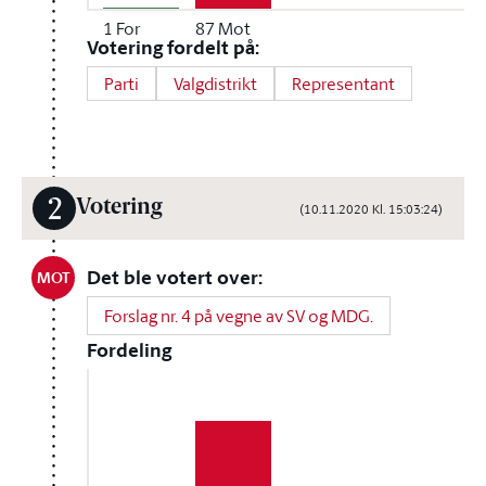
1
For
87
Mot
Votering fordelt på:
Parti
Valgdistrikt
Representant
2
Votering
(10.11.2020 Kl. 15:03:24)
Det ble votert over:
MOT
Forslag nr. 4 på vegne av SV og MDG.
Fordeling