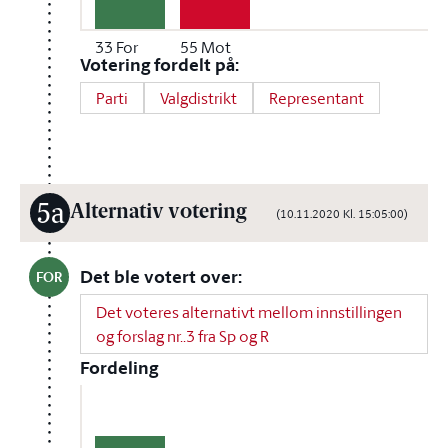
33
For
55
Mot
Votering fordelt på:
Parti
Valgdistrikt
Representant
5a
Alternativ votering
(10.11.2020 Kl. 15:05:00)
Det ble votert over:
FOR
Det voteres alternativt mellom innstillingen
og forslag nr..3 fra Sp og R
Fordeling