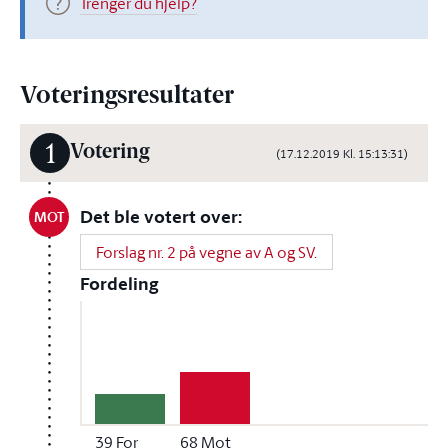
Trenger du hjelp?
Voteringsresultater
1
Votering
(17.12.2019 Kl. 15:13:31)
Det ble votert over:
MOT
Forslag nr. 2 på vegne av A og SV.
Fordeling
39
For
68
Mot