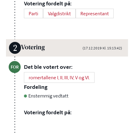
Votering fordelt på:
Parti
Valgdistrikt
Representant
2
Votering
(17.12.2019 Kl. 15:13:42)
Det ble votert over:
FOR
romertallene I, II, III, IV, V og VI.
Fordeling
Enstemmig vedtatt
Votering fordelt på: