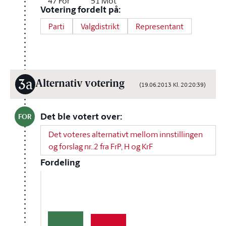
47
For
51
Mot
Votering fordelt på:
Parti
Valgdistrikt
Representant
3a
Alternativ votering
(19.06.2013 Kl. 20:20:39)
Det ble votert over:
FOR
Det voteres alternativt mellom innstillingen
og forslag nr..2 fra FrP, H og KrF
Fordeling