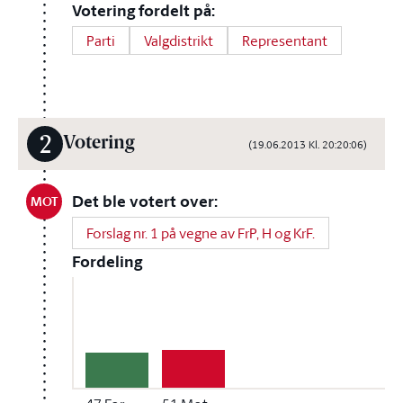
Votering fordelt på:
Parti
Valgdistrikt
Representant
2
Votering
(19.06.2013 Kl. 20:20:06)
Det ble votert over:
MOT
Forslag nr. 1 på vegne av FrP, H og KrF.
Fordeling