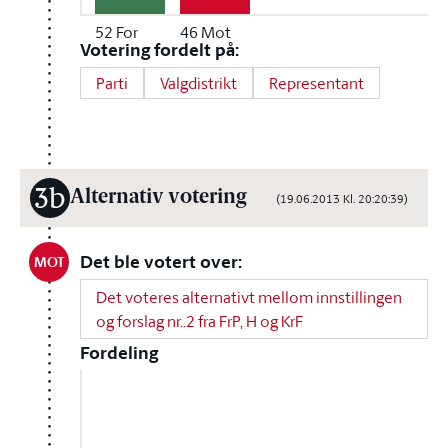
52
For
46
Mot
Votering fordelt på:
Parti
Valgdistrikt
Representant
3b
Alternativ votering
(19.06.2013 Kl. 20:20:39)
Det ble votert over:
MOT
Det voteres alternativt mellom innstillingen
og forslag nr..2 fra FrP, H og KrF
Fordeling