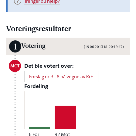
Trenger du hjelp?
Voteringsresultater
1
Votering
(19.06.2013 Kl. 20:19:47)
Det ble votert over:
MOT
Forslag nr. 3 - 8 på vegne av KrF.
Fordeling
6
For
92
Mot