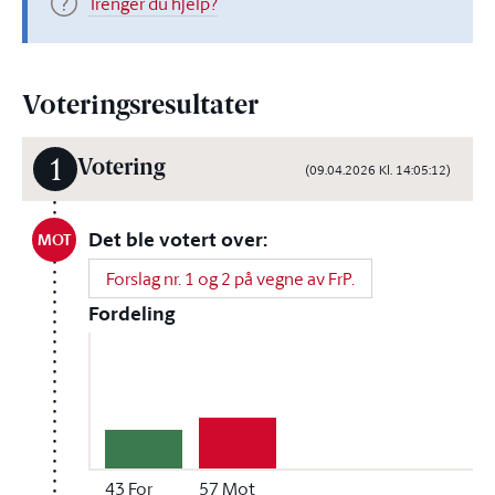
Trenger du hjelp?
Voteringsresultater
1
Votering
(09.04.2026 Kl. 14:05:12)
Det ble votert over:
MOT
Forslag nr. 1 og 2 på vegne av FrP.
Fordeling
43
For
57
Mot