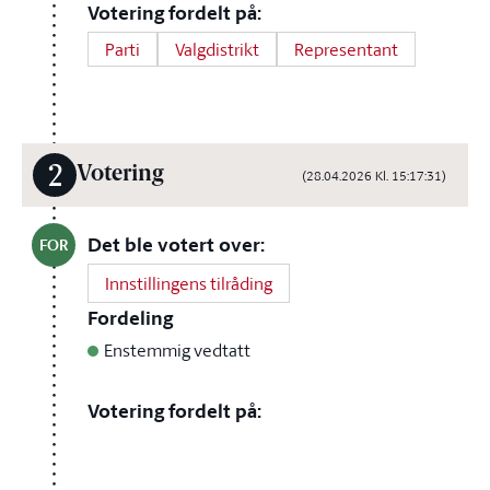
Votering fordelt på:
Parti
Valgdistrikt
Representant
2
Votering
(28.04.2026 Kl. 15:17:31)
Det ble votert over:
FOR
Innstillingens tilråding
Fordeling
Enstemmig vedtatt
Votering fordelt på: