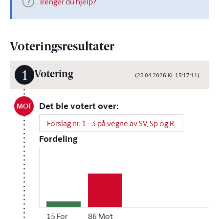
Trenger du hjelp?
Voteringsresultater
1
Votering
(28.04.2026 Kl. 15:17:11)
Det ble votert over:
MOT
Forslag nr. 1 - 3 på vegne av SV, Sp og R.
Fordeling
15
For
86
Mot