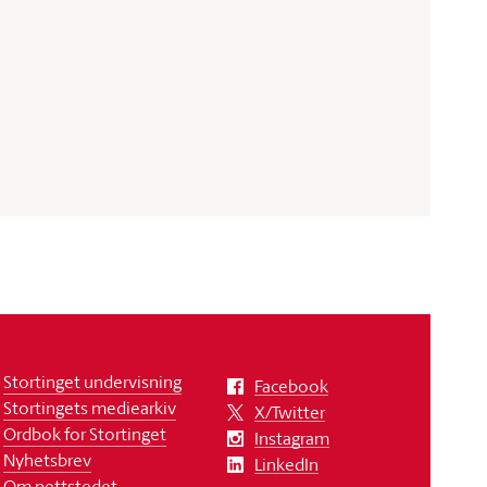
Stortinget undervisning
Facebook
Stortingets mediearkiv
X/Twitter
Ordbok for Stortinget
Instagram
Nyhetsbrev
LinkedIn
Om nettstedet