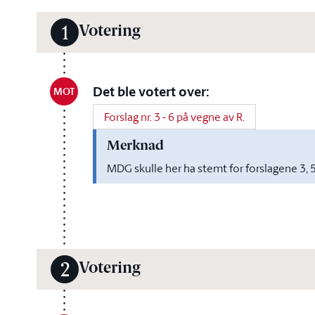
Votering
1
Det ble votert over:
MOT
Forslag nr. 3 - 6 på vegne av R.
Merknad
MDG skulle her ha stemt for forslagene 3, 5
Votering
2