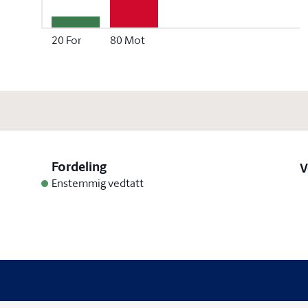
20
For
80
Mot
Fordeling
V
Enstemmig vedtatt