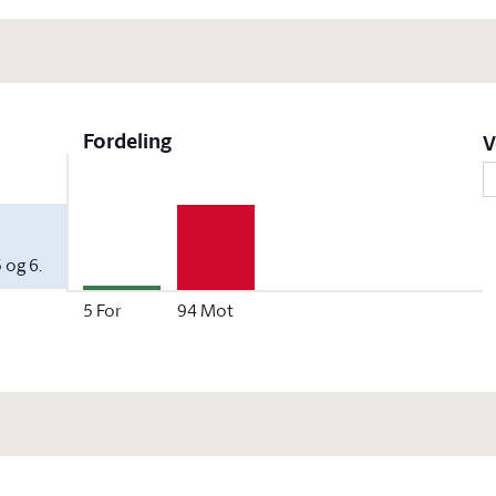
Fordeling
V
 og 6.
5
For
94
Mot