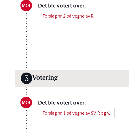
Det ble votert over:
MOT
Forslag nr. 2 på vegne av R.
Votering
3
Det ble votert over:
MOT
Forslag nr. 1 på vegne av SV, R og V.