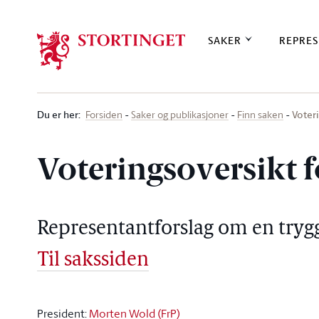
Stortinget.no
SAKER
REPRES
Du er her
:
Voter
Forsiden
Saker og publikasjoner
Finn saken
Voteringsoversikt f
Representantforslag om en trygg
Til sakssiden
President:
Morten Wold (FrP)