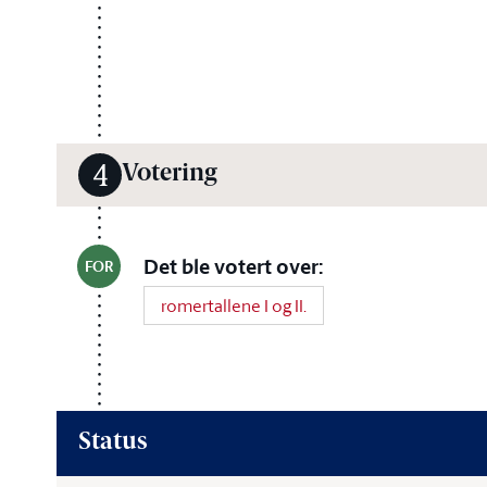
Votering
4
Det ble votert over:
FOR
romertallene I og II.
Status