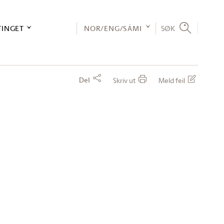
TINGET
NOR/ENG/SÁMI
SØK
Del
Skriv ut
Meld feil