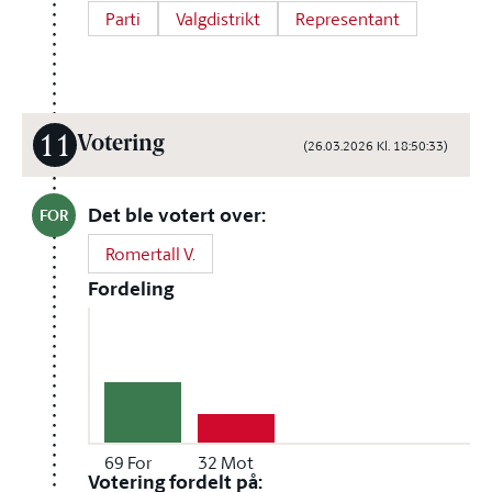
Parti
Valgdistrikt
Representant
11
Votering
(26.03.2026 Kl. 18:50:33)
Det ble votert over:
FOR
Romertall V.
Fordeling
69
For
32
Mot
Votering fordelt på: