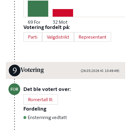
69
For
32
Mot
Votering fordelt på:
Parti
Valgdistrikt
Representant
9
Votering
(26.03.2026 Kl. 18:49:49)
Det ble votert over:
FOR
Romertall III.
Fordeling
Enstemmig vedtatt