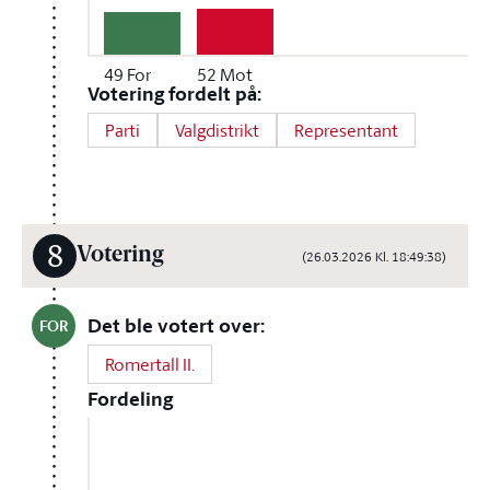
49
For
52
Mot
Votering fordelt på:
Parti
Valgdistrikt
Representant
8
Votering
(26.03.2026 Kl. 18:49:38)
Det ble votert over:
FOR
Romertall II.
Fordeling