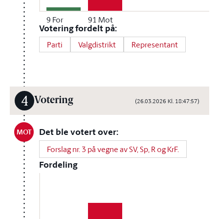
9
For
91
Mot
Votering fordelt på:
Parti
Valgdistrikt
Representant
4
Votering
(26.03.2026 Kl. 18:47:57)
Det ble votert over:
MOT
Forslag nr. 3 på vegne av SV, Sp, R og KrF.
Fordeling