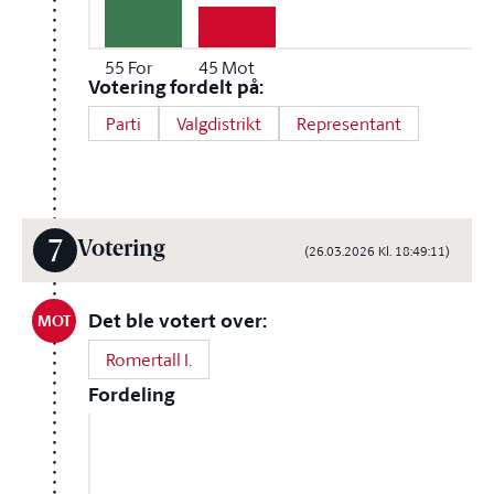
55
For
45
Mot
Votering fordelt på:
Parti
Valgdistrikt
Representant
7
Votering
(26.03.2026 Kl. 18:49:11)
Det ble votert over:
MOT
Romertall I.
Fordeling