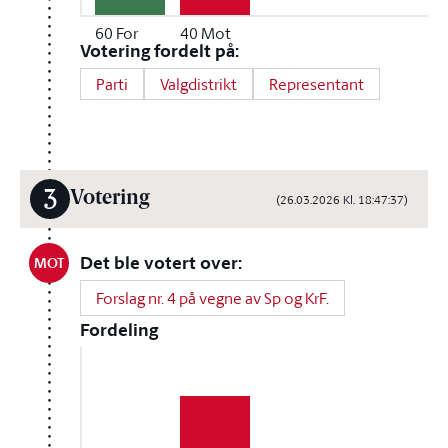
60
For
40
Mot
Votering fordelt på:
Parti
Valgdistrikt
Representant
3
Votering
(26.03.2026 Kl. 18:47:37)
Det ble votert over:
MOT
Forslag nr. 4 på vegne av Sp og KrF.
Fordeling