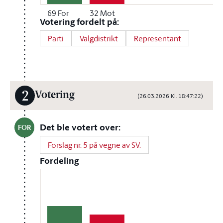
69
For
32
Mot
Votering fordelt på:
Parti
Valgdistrikt
Representant
2
Votering
(26.03.2026 Kl. 18:47:22)
Det ble votert over:
FOR
Forslag nr. 5 på vegne av SV.
Fordeling