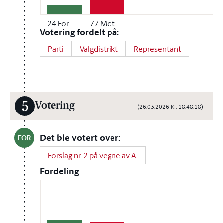
24
For
77
Mot
Votering fordelt på:
Parti
Valgdistrikt
Representant
5
Votering
(26.03.2026 Kl. 18:48:18)
Det ble votert over:
FOR
Forslag nr. 2 på vegne av A.
Fordeling