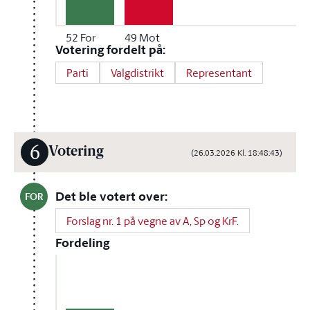
52
For
49
Mot
Votering fordelt på:
Parti
Valgdistrikt
Representant
6
Votering
(26.03.2026 Kl. 18:48:43)
Det ble votert over:
FOR
Forslag nr. 1 på vegne av A, Sp og KrF.
Fordeling