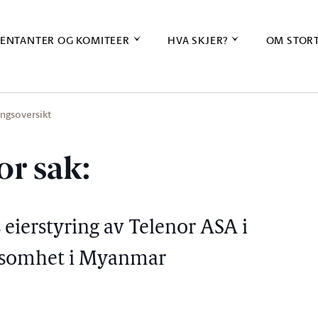
ENTANTER OG KOMITEER
HVA SKJER?
OM STOR
ingsoversikt
or sak:
 eierstyring av Telenor ASA i
rksomhet i Myanmar