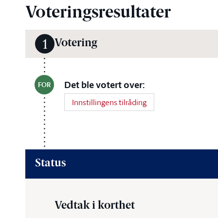
Voteringsresultater
Votering
1
Det ble votert over:
FOR
Innstillingens tilråding
Status
Vedtak i korthet