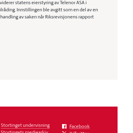
iderer statens eierstyring av Telenor ASA i
åding. Innstillingen ble avgitt som en del av en
handling av saken når Riksrevisjonens rapport
Stortinget undervisning
Facebook
Stortingets mediearkiv