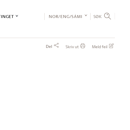
TINGET
NOR/ENG/SÁMI
SØK
Del
Skriv ut
Meld feil