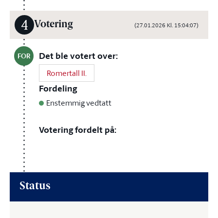
4
Votering
(27.01.2026 Kl. 15:04:07)
Det ble votert over:
FOR
Romertall II.
Fordeling
Enstemmig vedtatt
Votering fordelt på:
Status