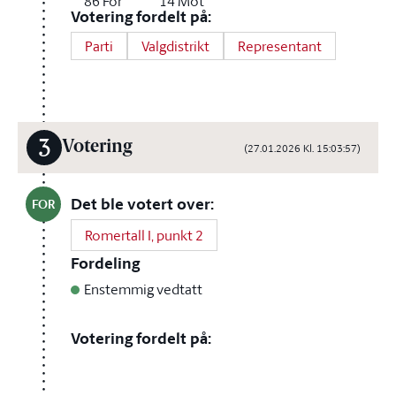
86
For
14
Mot
Votering fordelt på:
Parti
Valgdistrikt
Representant
3
Votering
(27.01.2026 Kl. 15:03:57)
Det ble votert over:
FOR
Romertall I, punkt 2
Fordeling
Enstemmig vedtatt
Votering fordelt på: