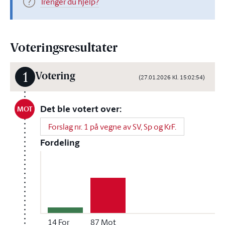
Trenger du hjelp?
Voteringsresultater
1
Votering
(27.01.2026 Kl. 15:02:54)
Det ble votert over:
MOT
Forslag nr. 1 på vegne av SV, Sp og KrF.
Fordeling
14
For
87
Mot