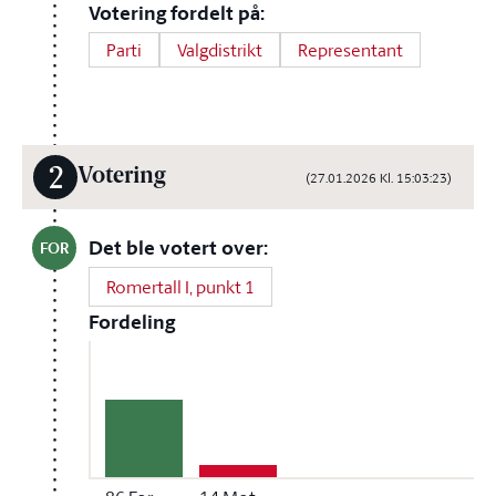
Votering fordelt på:
Parti
Valgdistrikt
Representant
2
Votering
(27.01.2026 Kl. 15:03:23)
Det ble votert over:
FOR
Romertall I, punkt 1
Fordeling