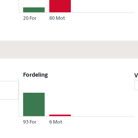
20
For
80
Mot
Fordeling
V
93
For
6
Mot