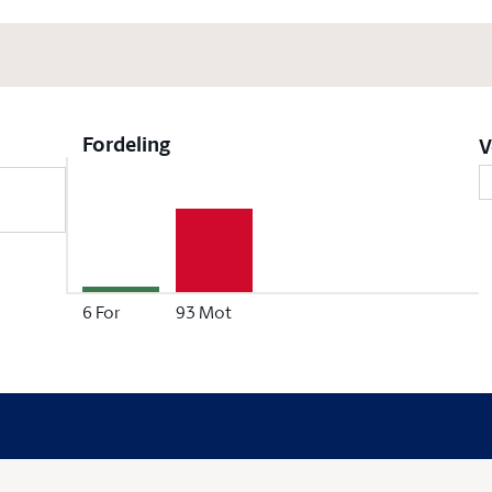
Fordeling
V
6
For
93
Mot