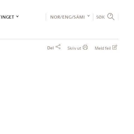
TINGET
NOR/ENG/SÁMI
SØK
Del
Skriv ut
Meld feil