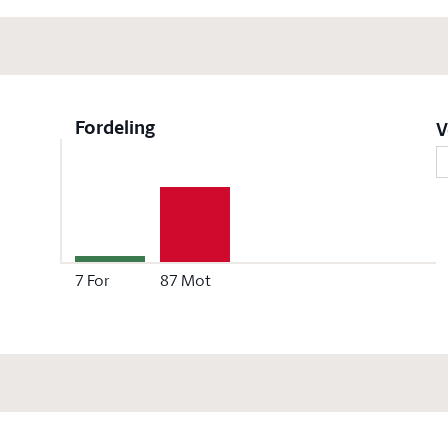
Fordeling
V
7
For
87
Mot