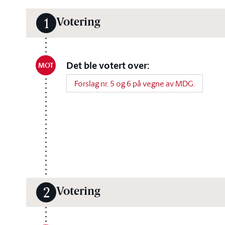
Votering
1
Det ble votert over:
MOT
Forslag nr. 5 og 6 på vegne av MDG.
Votering
2