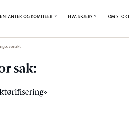
ENTANTER OG KOMITEER
HVA SKJER?
OM STOR
ingsoversikt
or sak:
tørifisering»