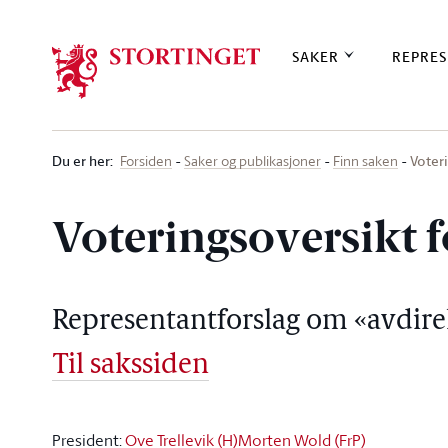
Stortinget.no
SAKER
REPRES
Du er her
:
Voter
Forsiden
Saker og publikasjoner
Finn saken
Voteringsoversikt f
Representantforslag om «avdirek
Til sakssiden
President:
Ove Trellevik (H)
Morten Wold (FrP)