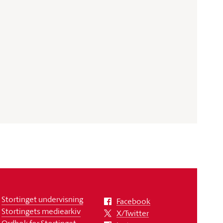
Stortinget undervisning
Facebook
Stortingets mediearkiv
X/Twitter