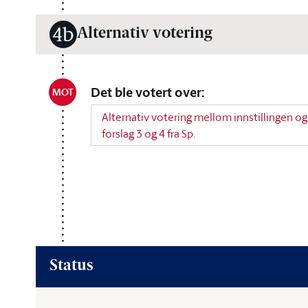
Alternativ votering
4b
Det ble votert over:
MOT
Alternativ votering mellom innstillingen og
forslag 3 og 4 fra Sp.
Status