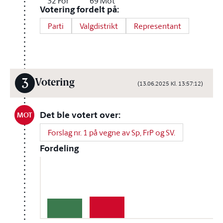
32
For
69
Mot
Votering fordelt på:
Parti
Valgdistrikt
Representant
3
Votering
(13.06.2025 Kl. 13:57:12)
Det ble votert over:
MOT
Forslag nr. 1 på vegne av Sp, FrP og SV.
Fordeling