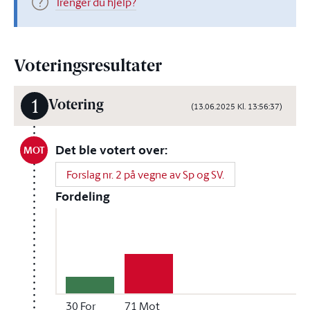
Trenger du hjelp?
Voteringsresultater
1
Votering
(13.06.2025 Kl. 13:56:37)
Det ble votert over:
MOT
Forslag nr. 2 på vegne av Sp og SV.
Fordeling
30
For
71
Mot