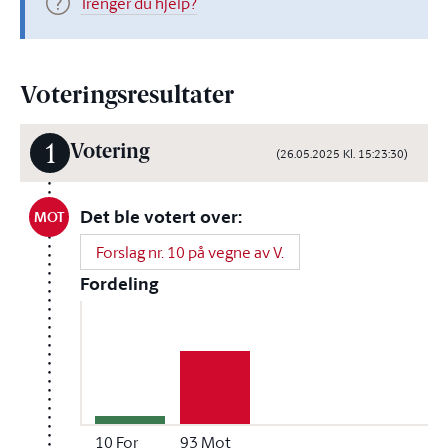
Trenger du hjelp?
Voteringsresultater
1
Votering
(26.05.2025 Kl. 15:23:30)
Det ble votert over:
MOT
Forslag nr. 10 på vegne av V.
Fordeling
10
For
93
Mot