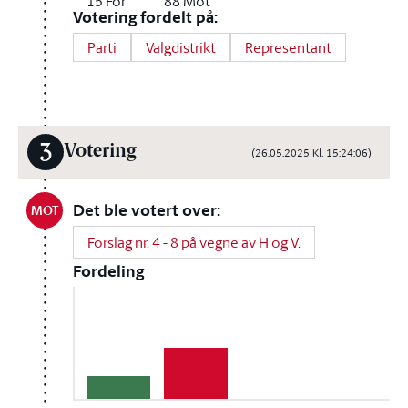
15
For
88
Mot
Votering fordelt på:
Parti
Valgdistrikt
Representant
3
Votering
(26.05.2025 Kl. 15:24:06)
Det ble votert over:
MOT
Forslag nr. 4 - 8 på vegne av H og V.
Fordeling