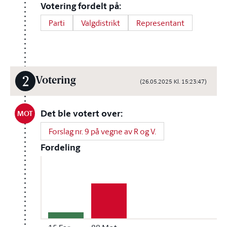
Votering fordelt på:
Parti
Valgdistrikt
Representant
2
Votering
(26.05.2025 Kl. 15:23:47)
Det ble votert over:
MOT
Forslag nr. 9 på vegne av R og V.
Fordeling