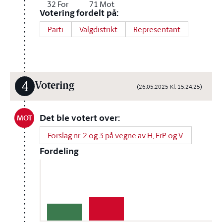
32
For
71
Mot
Votering fordelt på:
Parti
Valgdistrikt
Representant
4
Votering
(26.05.2025 Kl. 15:24:25)
Det ble votert over:
MOT
Forslag nr. 2 og 3 på vegne av H, FrP og V.
Fordeling