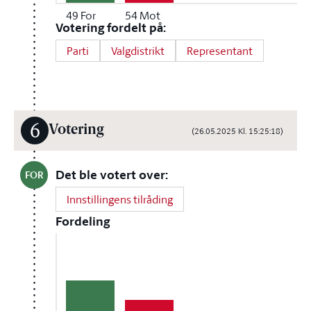
49
For
54
Mot
Votering fordelt på:
Parti
Valgdistrikt
Representant
6
Votering
(26.05.2025 Kl. 15:25:18)
Det ble votert over:
FOR
Innstillingens tilråding
Fordeling