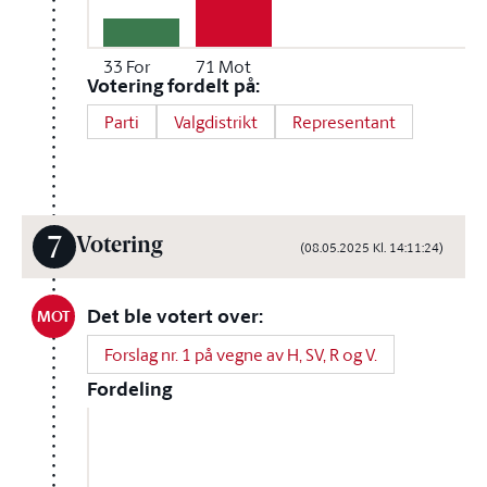
33
For
71
Mot
Votering fordelt på:
Parti
Valgdistrikt
Representant
7
Votering
(08.05.2025 Kl. 14:11:24)
Det ble votert over:
MOT
Forslag nr. 1 på vegne av H, SV, R og V.
Fordeling