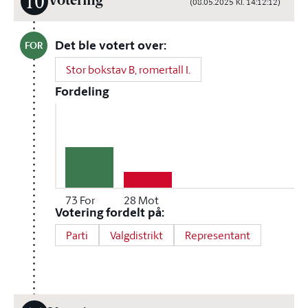
10
Votering
(08.05.2025 Kl. 14:12:12)
Det ble votert over:
FOR
Stor bokstav B, romertall I.
Fordeling
73
For
28
Mot
Votering fordelt på:
Parti
Valgdistrikt
Representant