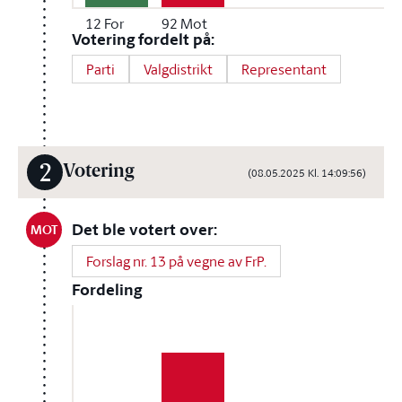
12
For
92
Mot
Votering fordelt på:
Parti
Valgdistrikt
Representant
2
Votering
(08.05.2025 Kl. 14:09:56)
Det ble votert over:
MOT
Forslag nr. 13 på vegne av FrP.
Fordeling