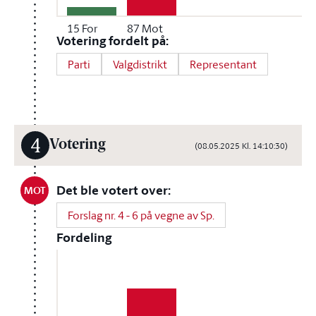
15
For
87
Mot
Votering fordelt på:
Parti
Valgdistrikt
Representant
4
Votering
(08.05.2025 Kl. 14:10:30)
Det ble votert over:
MOT
Forslag nr. 4 - 6 på vegne av Sp.
Fordeling