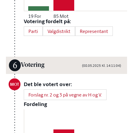
19
For
85
Mot
Votering fordelt på:
Parti
Valgdistrikt
Representant
6
Votering
(08.05.2025 Kl. 14:11:04)
Det ble votert over:
MOT
Forslag nr. 2 og 3 på vegne av H og V.
Fordeling