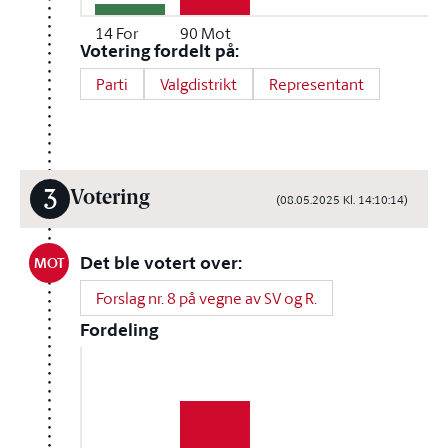
14
For
90
Mot
Votering fordelt på:
Parti
Valgdistrikt
Representant
3
Votering
(08.05.2025 Kl. 14:10:14)
Det ble votert over:
MOT
Forslag nr. 8 på vegne av SV og R.
Fordeling