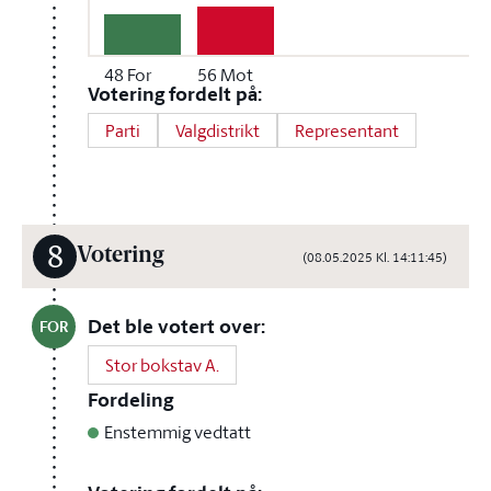
48
For
56
Mot
Votering fordelt på:
Parti
Valgdistrikt
Representant
8
Votering
(08.05.2025 Kl. 14:11:45)
Det ble votert over:
FOR
Stor bokstav A.
Fordeling
Enstemmig vedtatt