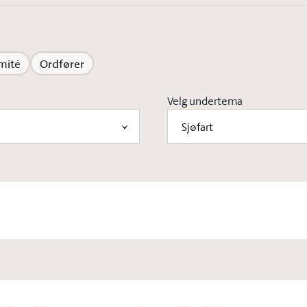
mité
Ordfører
Velg undertema
Sjøfart