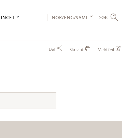
TINGET
NOR/ENG/SÁMI
SØK
Del
Skriv ut
Meld feil
)