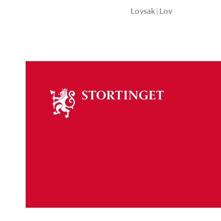
Lovsak
|
Lov
Om
stortinget