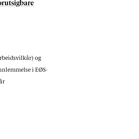
orutsigbare
rbeidsvilkår) og
innlemmelse i EØS-
år