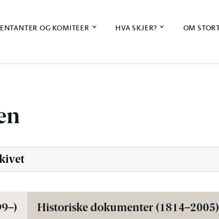
ENTANTER OG KOMITEER
HVA SKJER?
OM STOR
en
kivet
99–)
Historiske dokumenter (1814–2005