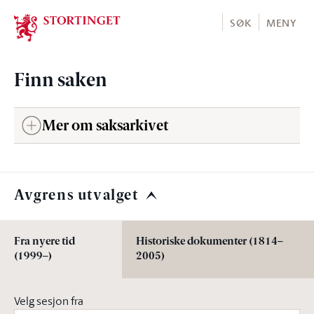
Stortinget.no
SØK
MENY
Finn saken
Mer om saksarkivet
Avgrens utvalget
Fra nyere tid
Historiske dokumenter (1814–
(1999–)
2005)
Velg sesjon fra