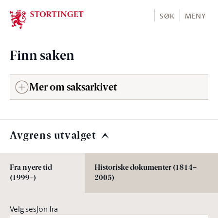
Stortinget.no
SØK
MENY
Finn saken
Mer om saksarkivet
Avgrens utvalget
Fra nyere tid
Historiske dokumenter (1814–
(1999–)
2005)
Velg sesjon fra