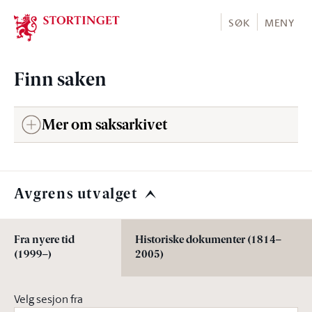
Stortinget.no
SØK
MENY
Finn saken
Mer om saksarkivet
Avgrens utvalget
Fra nyere tid
Historiske dokumenter (1814–
(1999–)
2005)
Velg sesjon fra