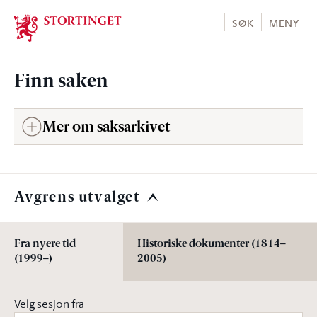
Stortinget.no
SØK
MENY
Finn saken
Mer om saksarkivet
Avgrens utvalget
Fra nyere tid
Historiske dokumenter (1814–
(1999–)
2005)
Velg sesjon fra