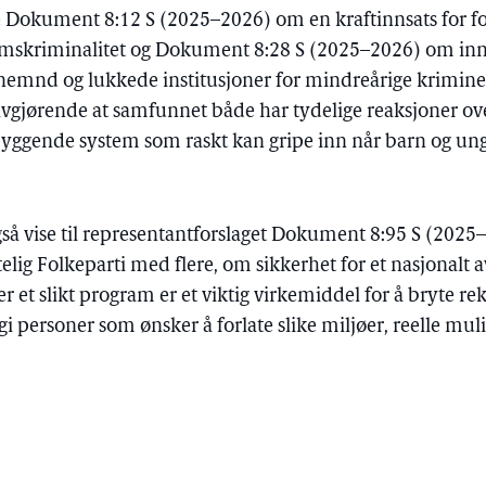
e Dokument 8:12 S (2025–2026) om en kraftinnsats for f
skriminalitet og Dokument 8:28 S (2025–2026) om inn
emnd og lukkede institusjoner for mindreårige kriminel
avgjørende at samfunnet både har tydelige reaksjoner ove
byggende system som raskt kan gripe inn når barn og unge
gså vise til representantforslaget Dokument 8:95 S (2025
stelig Folkeparti med flere, om sikkerhet for et nasjonal
 et slikt program er et viktig virkemiddel for å bryte rek
i personer som ønsker å forlate slike miljøer, reelle mulig