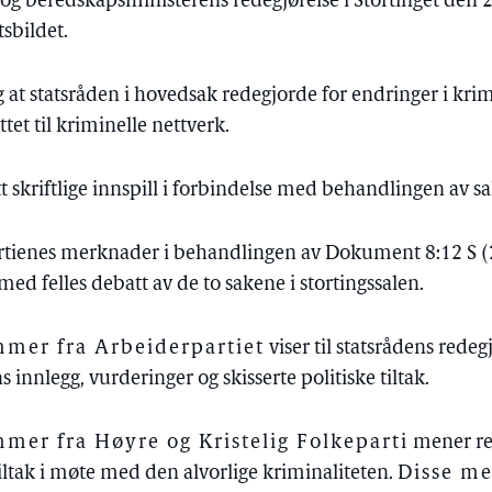
tis- og beredskapsministerens redegjørelse i Stortinget de
tsbildet.
at statsråden i hovedsak redegjorde for endringer i krim
et til kriminelle nettverk.
 skriftlige innspill i forbindelse med behandlingen av s
partienes merknader i behandlingen av Dokument 8:12 S
med felles debatt av de to sakene i stortingssalen.
mer fra Arbeiderpartiet
viser til statsrådens redegj
ns innlegg, vurderinger og skisserte politiske tiltak.
er fra Høyre og Kristelig Folkeparti
mener re
iltak i møte med den alvorlige kriminaliteten.
Disse m