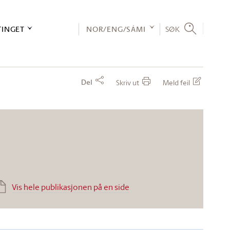
TINGET
NOR/ENG/SÁMI
SØK
Del
Skriv ut
Meld feil
Vis hele publikasjonen på en side