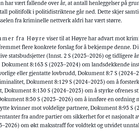
n har vært fallende over år, at antall henleggelser på gr
tall politifolk i politidistriktene går ned. Dette skjer sa
sselen fra kriminelle nettverk aldri har vært større.
mer fra Høyre
viser til at Høyre har advart mot krim
 fremmet flere konkrete forslag for å bekjempe denne.
D
tive statsbudsjetter (Innst. 2 S (2025–2026) og tidligere å
e Dokument 8:163 S (2023–2024) om landsdekkende insti
vorlige eller gjentatte lovbrudd, Dokument 8:7 S (2024–
inalitet, Dokument 8:129 S (2024–2025) om å forsterk
, Dokument 8:130 S (2024–2025) om å styrke ofrenes sti
okument 8:50 S (2025–2026) om å innføre en ordning me
kytte kvinner mot voldelige partnere, Dokument 8:95 S (
tanter fra andre partier om sikkerhet for et nasjonalt
2026) om økt maksstraff for voldtekt og utvidet unntak f