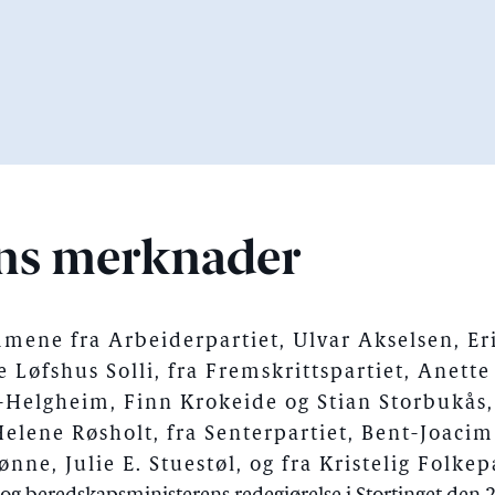
ns merknader
ene fra Arbeiderpartiet, Ulvar Akselsen, Er
e Løfshus Solli, fra Fremskrittspartiet, Anette
-Helgheim, Finn Krokeide og Stian Storbukås,
lene Røsholt, fra Senterpartiet, Bent-Joacim
ønne, Julie E. Stuestøl, og fra Kristelig Folke