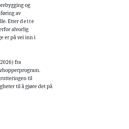
orebygging og
føring av
le. Etter
dette
rfor alvorlig
 er på vei inn i
–2026) fra
t avhopperprogram.
rutteringen til
heter til å gjøre det på