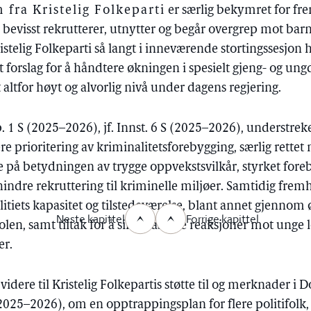
fra Kristelig Folkeparti
er særlig bekymret for fr
 bevisst rekrutterer, utnytter og begår overgrep mot bar
Kristelig Folkeparti så langt i inneværende stortingssesjon
orslag for å håndtere økningen i spesielt gjeng- og un
 et altfor høyt og alvorlig nivå under dagens regjering.
. 1 S (2025–2026), jf. Innst. 6 S (2025–2026), understrek
re prioritering av kriminalitetsforebygging, særlig rette
 på betydningen av trygge oppvekstsvilkår, styrket for
 hindre rekruttering til kriminelle miljøer. Samtidig fre
litiets kapasitet og tilstedeværelse, blant annet gjenno
Neste kapittel
Forrige kapittel
en, samt tiltak for å sikre raskere reaksjoner mot unge lov
er.
 videre til Kristelig Folkepartis støtte til og merknader 
 (2025–2026), om en opptrappingsplan for flere politifolk