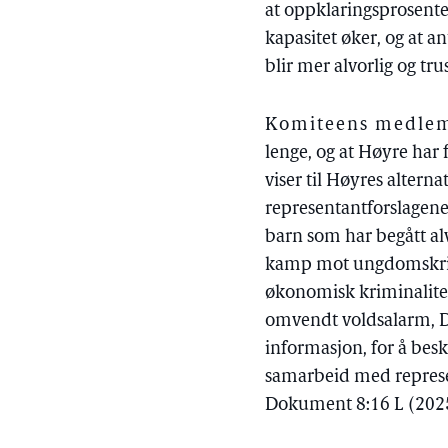
at oppklaringsprosente
kapasitet øker, og at an
blir mer alvorlig og tru
Komiteens medlem
lenge, og at Høyre har
viser til Høyres alterna
representantforslagen
barn som har begått al
kamp mot ungdomskrim
økonomisk kriminalitet
omvendt voldsalarm, D
informasjon, for å bes
samarbeid med represen
Dokument 8:16 L (2025–