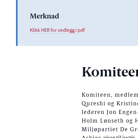
Merknad
Klikk HER for vedlegg i pdf
Komitee
Komiteen, medlemm
Qureshi og Kristin
lederen Jon Engen
Holm Lønseth og He
Miljøpartiet De Gr