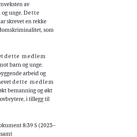
emveksten av
n og unge.
Dette
 har skrevet en rekke
gdomskriminalitet, som
et
dette medlem
t mot barn og unge.
ebyggende arbeid og
mhevet
dette medlem
m økt bemanning og økt
brytere, i tillegg til
i Dokument 8:39 S (2025–
, samt