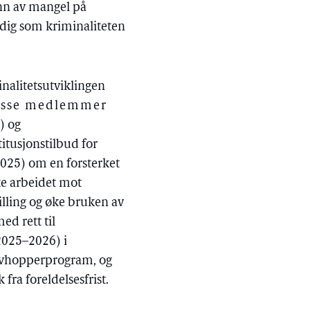
unn av mangel på
mtidig som kriminaliteten
inalitetsutviklingen
isse medlemmer
r) og
tusjonstilbud for
2025) om en forsterket
e arbeidet mot
lling og øke bruken av
d rett til
2025–2026) i
 avhopperprogram, og
ra foreldelsesfrist.