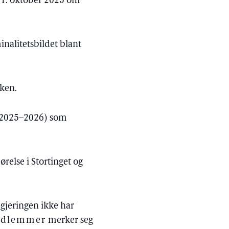
n 21. oktober 2025 om
inalitetsbildet blant
aken.
 (2025–2026) som
ørelse i Stortinget og
gjeringen ikke har
edlemmer
merker seg