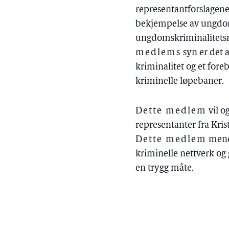
representantforslagen
bekjempelse av ungdom
ungdomskriminalitetsn
medlems
syn er det 
kriminalitet og et fore
kriminelle løpebaner.
Dette medlem
vil o
representanter fra Kri
Dette medlem
mener
kriminelle nettverk og g
en trygg måte.