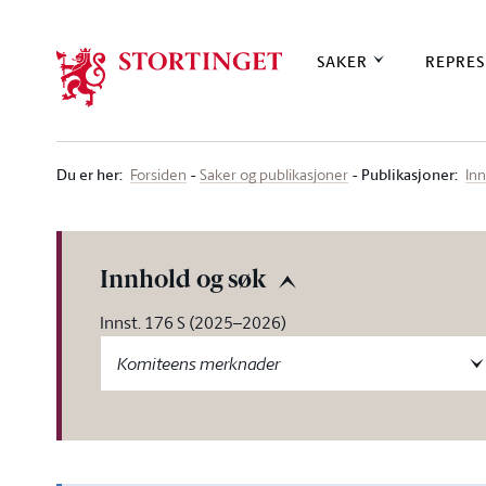
Stortinget.no
SAKER
REPRES
Du er her
:
Publikasjoner:
Forsiden
Saker og publikasjoner
Inn
Innhold og søk
Innst. 176 S (2025–2026)
Komiteens merknader