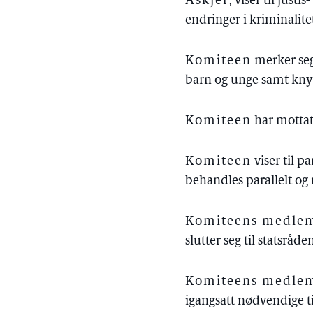
Askjer
, viser til jus
endringer i kriminalite
Komiteen
merker seg 
barn og unge samt knytt
Komiteen
har mottatt
Komiteen
viser til 
behandles parallelt og 
Komiteens medlem
slutter seg til statsråde
Komiteens medlemm
igangsatt nødvendige t