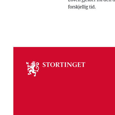
Loven gjelder fra den 
forskjellig tid.
Om
stortinget