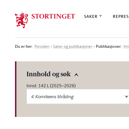
Stortinget.no
SAKER
REPRES
Du er her
:
Publikasjoner:
Forsiden
Saker og publikasjoner
Inn
Innhold og søk
Innst. 142 L (2025–2026)
4. Komiteens tilråding