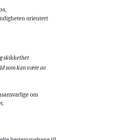
jon
,
yndigheten orientert
g skikkethet
old som kan være av
nsansvarlige om
t.