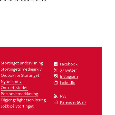
elte bestemmelsene til
Stortinget undervisning
Facebook
Stortingets mediearkiv
X/Twitter
Ordbok for Stortinget
Instagram
Nyhetsbrev
LinkedIn
Om nettstedet
Personvernerklæring
RSS
Tilgjengelighetserklæring
Kalender (iCal)
Jobb på Stortinget