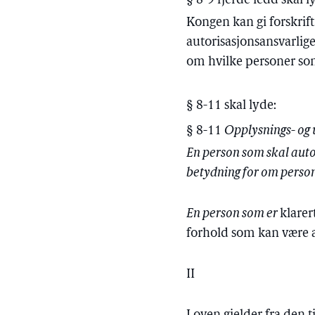
§ 8-9 fjerde ledd skal l
Kongen kan gi forskrif
autorisasjonsansvarlige
om hvilke personer som
§ 8-11 skal lyde:
§ 8-11
Opplysnings- og 
En person som skal auto
betydning for om person
En person som er
klarer
forhold som kan være a
II