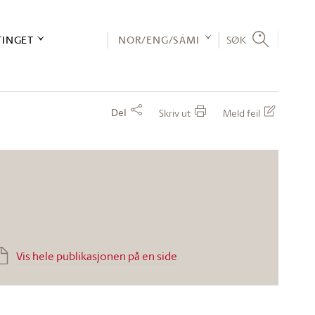
TINGET
NOR/ENG/SÁMI
SØK
Del
Skriv ut
Meld feil
Vis hele publikasjonen på en side