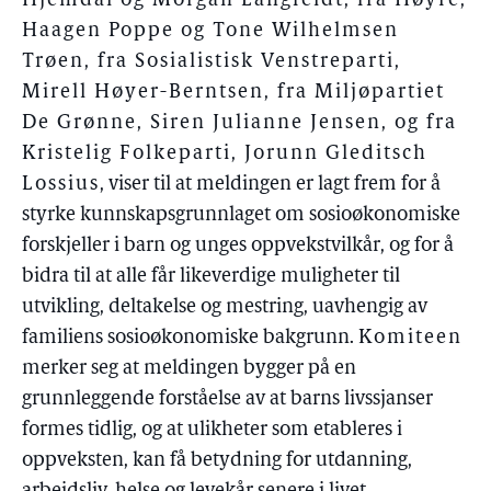
Hjemdal og Morgan Langfeldt, fra Høyre,
Haagen Poppe og Tone Wilhelmsen
Trøen, fra Sosialistisk Venstreparti,
Mirell Høyer-Berntsen, fra Miljøpartiet
De Grønne, Siren Julianne Jensen, og fra
Kristelig Folkeparti, Jorunn Gleditsch
Lossius
, viser til at meldingen er lagt frem for å
styrke kunnskapsgrunnlaget om sosioøkonomiske
forskjeller i barn og unges oppvekstvilkår, og for å
bidra til at alle får likeverdige muligheter til
utvikling, deltakelse og mestring, uavhengig av
familiens sosioøkonomiske bakgrunn.
Komiteen
merker seg at meldingen bygger på en
grunnleggende forståelse av at barns livssjanser
formes tidlig, og at ulikheter som etableres i
oppveksten, kan få betydning for utdanning,