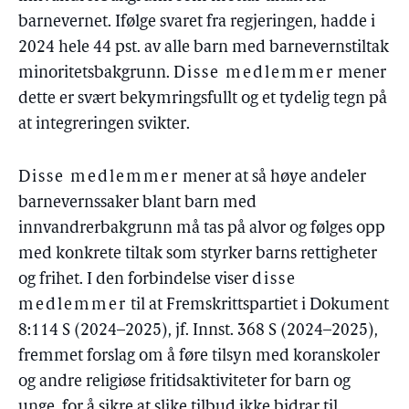
barnevernet. Ifølge svaret fra regjeringen, hadde i
2024 hele 44 pst. av alle barn med barnevernstiltak
minoritetsbakgrunn.
Disse medlemmer
mener
dette er svært bekymringsfullt og et tydelig tegn på
at integreringen svikter.
Disse medlemmer
mener at så høye andeler
barnevernssaker blant barn med
innvandrerbakgrunn må tas på alvor og følges opp
med konkrete tiltak som styrker barns rettigheter
og frihet. I den forbindelse viser
disse
medlemmer
til at Fremskrittspartiet i Dokument
8:114 S (2024–2025), jf. Innst. 368 S (2024–2025),
fremmet forslag om å føre tilsyn med koranskoler
og andre religiøse fritidsaktiviteter for barn og
unge, for å sikre at slike tilbud ikke bidrar til