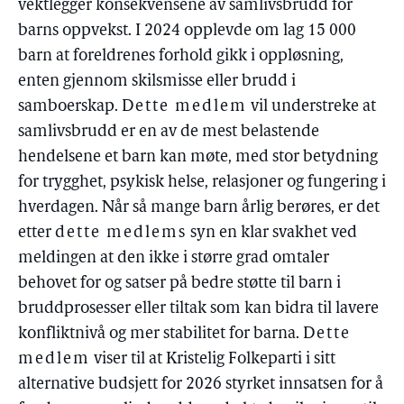
vektlegger konsekvensene av samlivsbrudd for
barns oppvekst. I 2024 opplevde om lag 15 000
barn at foreldrenes forhold gikk i oppløsning,
enten gjennom skilsmisse eller brudd i
samboerskap.
Dette medlem
vil understreke at
samlivsbrudd er en av de mest belastende
hendelsene et barn kan møte, med stor betydning
for trygghet, psykisk helse, relasjoner og fungering i
hverdagen. Når så mange barn årlig berøres, er det
etter
dette medlems
syn en klar svakhet ved
meldingen at den ikke i større grad omtaler
behovet for og satser på bedre støtte til barn i
bruddprosesser eller tiltak som kan bidra til lavere
konfliktnivå og mer stabilitet for barna.
Dette
medlem
viser til at Kristelig Folkeparti i sitt
alternative budsjett for 2026 styrket innsatsen for å