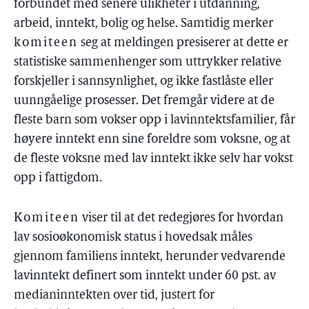
forbundet med senere ulikheter i utdanning,
arbeid, inntekt, bolig og helse. Samtidig merker
komiteen
seg at meldingen presiserer at dette er
statistiske sammenhenger som uttrykker relative
forskjeller i sannsynlighet, og ikke fastlåste eller
uunngåelige prosesser. Det fremgår videre at de
fleste barn som vokser opp i lavinntektsfamilier, får
høyere inntekt enn sine foreldre som voksne, og at
de fleste voksne med lav inntekt ikke selv har vokst
opp i fattigdom.
Komiteen
viser til at det redegjøres for hvordan
lav sosioøkonomisk status i hovedsak måles
gjennom familiens inntekt, herunder vedvarende
lavinntekt definert som inntekt under 60 pst. av
medianinntekten over tid, justert for