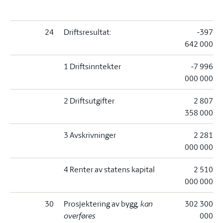
24
Driftsresultat:
-397
642 000
1 Driftsinntekter
-7 996
000 000
2 Driftsutgifter
2 807
358 000
3 Avskrivninger
2 281
000 000
4 Renter av statens kapital
2 510
000 000
30
Prosjektering av bygg
, kan
302 300
overføres
000