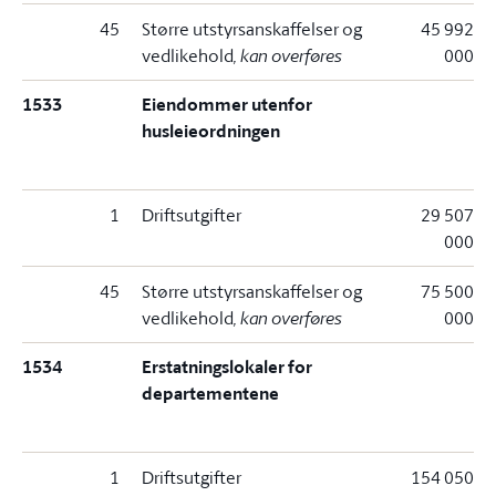
45
Større utstyrsanskaffelser og
45 992
vedlikehold
, kan overføres
000
1533
Eiendommer utenfor
husleieordningen
1
Driftsutgifter
29 507
000
45
Større utstyrsanskaffelser og
75 500
vedlikehold
, kan overføres
000
1534
Erstatningslokaler for
departementene
1
Driftsutgifter
154 050