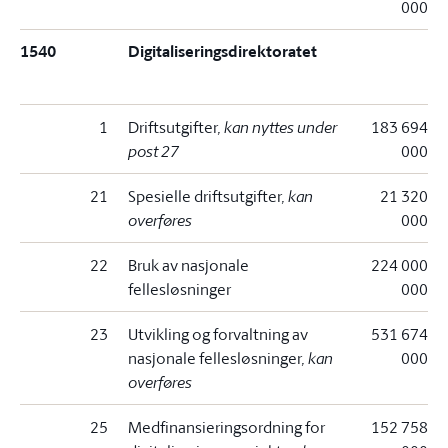
000
1540
Digitaliseringsdirektoratet
1
Driftsutgifter
, kan nyttes under
183 694
post 27
000
21
Spesielle driftsutgifter
, kan
21 320
overføres
000
22
Bruk av nasjonale
224 000
fellesløsninger
000
23
Utvikling og forvaltning av
531 674
nasjonale fellesløsninger
, kan
000
overføres
25
Medfinansieringsordning for
152 758