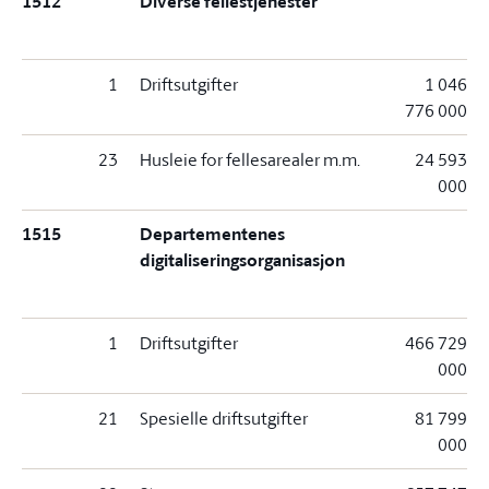
1512
Diverse fellestjenester
1
Driftsutgifter
1 046
776 000
23
Husleie for fellesarealer m.m.
24 593
000
1515
Departementenes
digitaliseringsorganisasjon
1
Driftsutgifter
466 729
000
21
Spesielle driftsutgifter
81 799
000