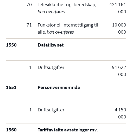
70
Telesikkerhet og -beredskap
,
421 161
kan overføres
000
71
Funksjonell internettilgang til
10 000
alle
, kan overføres
000
1550
Datatilsynet
1
Driftsutgifter
91 622
000
1551
Personvernnemnda
1
Driftsutgifter
4 150
000
1560
Tariffavtalte avsetninger mv.