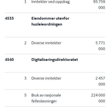
1
Inntekter ved oppdrag
95 759
000
4533
Eiendommer utenfor
husleieordningen
2
Diverse inntekter
5 771
000
4540
Digitaliseringsdirektoratet
3
Diverse inntekter
2 457
000
5
Bruk av nasjonale
224 000
fellesløsninger
000