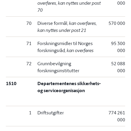
overføres, kan nyttes under post
000
70
70
Diverse formål
, kan overføres,
570 000
kan nyttes under post 21
71
Forskningsmidler til Norges
95 300
forskningsråd
, kan overføres
000
72
Grunnbevilgning
52 088
forskningsinstitutter
000
1510
Departementenes sikkerhets-
og serviceorganisasjon
1
Driftsutgifter
774 261
000