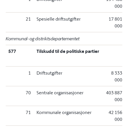
000
21
Spesielle driftsutgifter
17 801
000
Kommunal- og distriktsdepartementet
577
Tilskudd til de politiske partier
1
Driftsutgifter
8 333
000
70
Sentrale organisasjoner
403 887
000
71
Kommunale organisasjoner
42 156
000