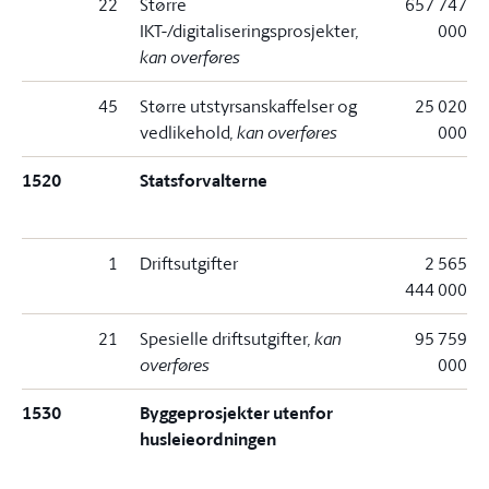
22
Større
657 747
IKT-/digitaliseringsprosjekter
,
000
kan overføres
45
Større utstyrsanskaffelser og
25 020
vedlikehold
, kan overføres
000
1520
Statsforvalterne
1
Driftsutgifter
2 565
444 000
21
Spesielle driftsutgifter
, kan
95 759
overføres
000
1530
Byggeprosjekter utenfor
husleieordningen