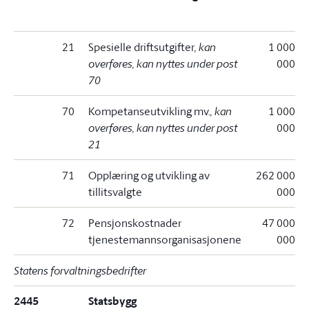
21
Spesielle driftsutgifter
, kan
1 000
overføres, kan nyttes under post
000
70
70
Kompetanseutvikling mv.
, kan
1 000
overføres, kan nyttes under post
000
21
71
Opplæring og utvikling av
262 000
tillitsvalgte
000
72
Pensjonskostnader
47 000
tjenestemannsorganisasjonene
000
Statens forvaltningsbedrifter
2445
Statsbygg