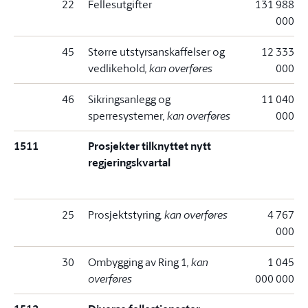
22
Fellesutgifter
131 988
000
45
Større utstyrsanskaffelser og
12 333
vedlikehold
, kan overføres
000
46
Sikringsanlegg og
11 040
sperresystemer
, kan overføres
000
1511
Prosjekter tilknyttet nytt
regjeringskvartal
25
Prosjektstyring
, kan overføres
4 767
000
30
Ombygging av Ring 1
, kan
1 045
overføres
000 000