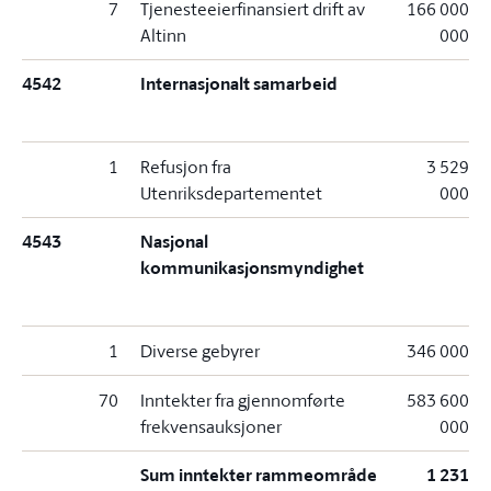
7
Tjenesteeierfinansiert drift av
166 000
Altinn
000
4542
Internasjonalt samarbeid
1
Refusjon fra
3 529
Utenriksdepartementet
000
4543
Nasjonal
kommunikasjonsmyndighet
1
Diverse gebyrer
346 000
70
Inntekter fra gjennomførte
583 600
frekvensauksjoner
000
Sum inntekter rammeområde
1 231