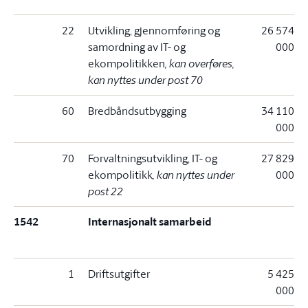
22
Utvikling, gjennomføring og
26 574
samordning av IT- og
000
ekompolitikken
, kan overføres,
kan nyttes under post 70
60
Bredbåndsutbygging
34 110
000
70
Forvaltningsutvikling, IT- og
27 829
ekompolitikk
, kan nyttes under
000
post 22
1542
Internasjonalt samarbeid
1
Driftsutgifter
5 425
000