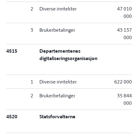
2
Diverse inntekter
47 010
000
3
Brukerbetalinger
43 137
000
4515
Departementenes
digitaliseringsorganisasjon
1
Diverse inntekter
622 000
2
Brukerbetalinger
35 844
000
4520
Statsforvalterne