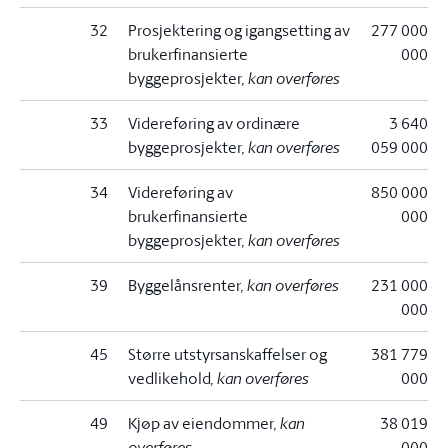
32
Prosjektering og igangsetting av
277 000
brukerfinansierte
000
byggeprosjekter
, kan overføres
33
Videreføring av ordinære
3 640
byggeprosjekter
, kan overføres
059 000
34
Videreføring av
850 000
brukerfinansierte
000
byggeprosjekter
, kan overføres
39
Byggelånsrenter
, kan overføres
231 000
000
45
Større utstyrsanskaffelser og
381 779
vedlikehold
, kan overføres
000
49
Kjøp av eiendommer
, kan
38 019
overføres
000