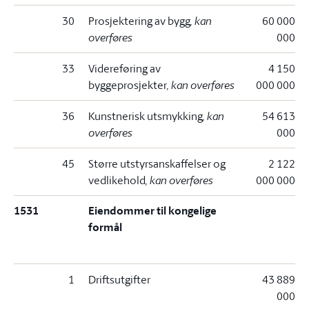
30
Prosjektering av bygg
, kan
60 000
overføres
000
33
Videreføring av
4 150
byggeprosjekter
, kan overføres
000 000
36
Kunstnerisk utsmykking
, kan
54 613
overføres
000
45
Større utstyrsanskaffelser og
2 122
vedlikehold
, kan overføres
000 000
1531
Eiendommer til kongelige
formål
1
Driftsutgifter
43 889
000