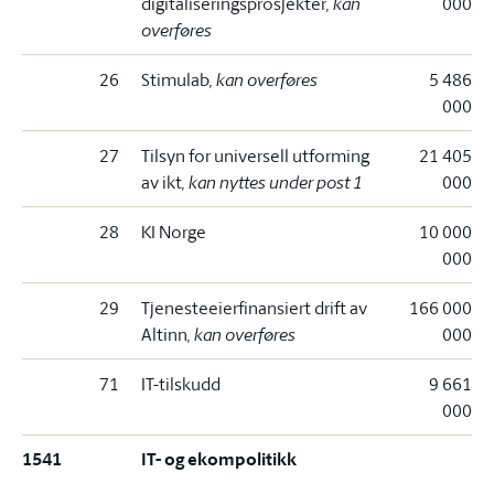
digitaliseringsprosjekter
, kan
000
overføres
26
Stimulab
, kan overføres
5 486
000
27
Tilsyn for universell utforming
21 405
av ikt
, kan nyttes under post 1
000
28
KI Norge
10 000
000
29
Tjenesteeierfinansiert drift av
166 000
Altinn
, kan overføres
000
71
IT-tilskudd
9 661
000
1541
IT- og ekompolitikk