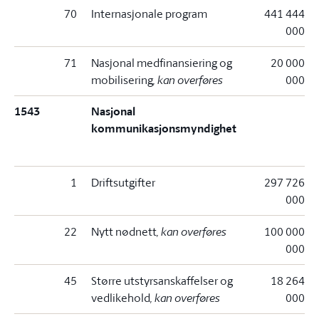
70
Internasjonale program
441 444
000
71
Nasjonal medfinansiering og
20 000
mobilisering
, kan overføres
000
1543
Nasjonal
kommunikasjonsmyndighet
1
Driftsutgifter
297 726
000
22
Nytt nødnett
, kan overføres
100 000
000
45
Større utstyrsanskaffelser og
18 264
vedlikehold
, kan overføres
000