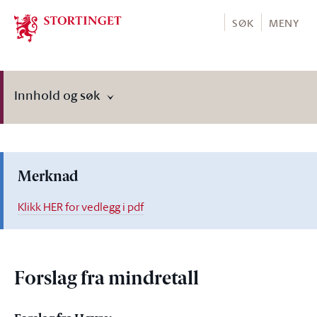
Stortinget.no
SØK
MENY
Innhold og søk
Merknad
Klikk HER for vedlegg i pdf
Forslag fra mindretall