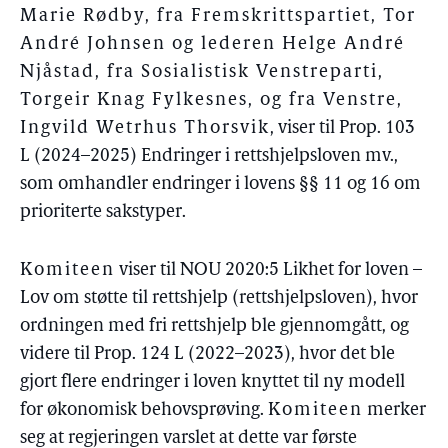
Marie Rødby, fra Fremskrittspartiet, Tor
André Johnsen og lederen Helge André
Njåstad, fra Sosialistisk Venstreparti,
Torgeir Knag Fylkesnes, og fra Venstre,
Ingvild Wetrhus Thorsvik
, viser til Prop. 103
L (2024–2025) Endringer i rettshjelpsloven mv.,
som omhandler endringer i lovens §§ 11 og 16 om
prioriterte sakstyper.
Komiteen
viser til NOU 2020:5 Likhet for loven –
Lov om støtte til rettshjelp (rettshjelpsloven), hvor
ordningen med fri rettshjelp ble gjennomgått, og
videre til Prop. 124 L (2022–2023), hvor det ble
gjort flere endringer i loven knyttet til ny modell
for økonomisk behovsprøving.
Komiteen
merker
seg at regjeringen varslet at dette var første