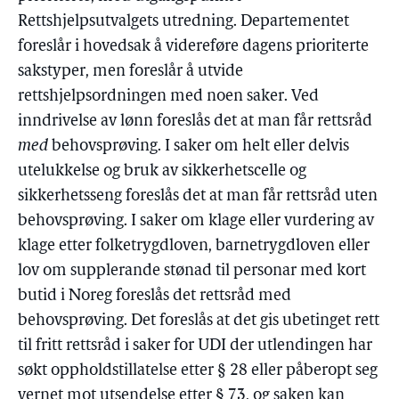
Rettshjelpsutvalgets utredning. Departementet
foreslår i hovedsak å videreføre dagens prioriterte
sakstyper, men foreslår å utvide
rettshjelpsordningen med noen saker. Ved
inndrivelse av lønn foreslås det at man får rettsråd
med
behovsprøving. I saker om helt eller delvis
utelukkelse og bruk av sikkerhetscelle og
sikkerhetsseng foreslås det at man får rettsråd uten
behovsprøving. I saker om klage eller vurdering av
klage etter folketrygdloven, barnetrygdloven eller
lov om supplerande stønad til personar med kort
butid i Noreg foreslås det rettsråd med
behovsprøving. Det foreslås at det gis ubetinget rett
til fritt rettsråd i saker for UDI der utlendingen har
søkt oppholdstillatelse etter § 28 eller påberopt seg
vernet mot utsendelse etter § 73, og saken kan