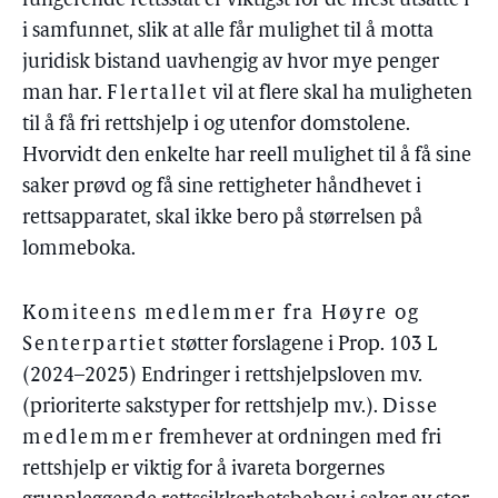
fungerende rettsstat er viktigst for de mest utsatte i
i samfunnet, slik at alle får mulighet til å motta
juridisk bistand uavhengig av hvor mye penger
man har.
Flertallet
vil at flere skal ha muligheten
til å få fri rettshjelp i og utenfor domstolene.
Hvorvidt den enkelte har reell mulighet til å få sine
saker prøvd og få sine rettigheter håndhevet i
rettsapparatet, skal ikke bero på størrelsen på
lommeboka.
Komiteens medlemmer fra Høyre og
Senterpartiet
støtter forslagene i Prop. 103 L
(2024–2025) Endringer i rettshjelpsloven mv.
(prioriterte sakstyper for rettshjelp mv.).
Disse
medlemmer
fremhever at ordningen med fri
rettshjelp er viktig for å ivareta borgernes