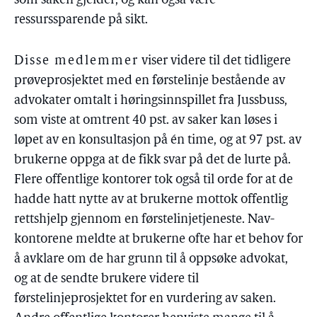
som saken gjelder, og kan også være
ressurssparende på sikt.
Disse medlemmer
viser videre til det tidligere
prøveprosjektet med en førstelinje bestående av
advokater omtalt i høringsinnspillet fra Jussbuss,
som viste at omtrent 40 pst. av saker kan løses i
løpet av en konsultasjon på én time, og at 97 pst. av
brukerne oppga at de fikk svar på det de lurte på.
Flere offentlige kontorer tok også til orde for at de
hadde hatt nytte av at brukerne mottok offentlig
rettshjelp gjennom en førstelinjetjeneste. Nav-
kontorene meldte at brukerne ofte har et behov for
å avklare om de har grunn til å oppsøke advokat,
og at de sendte brukere videre til
førstelinjeprosjektet for en vurdering av saken.