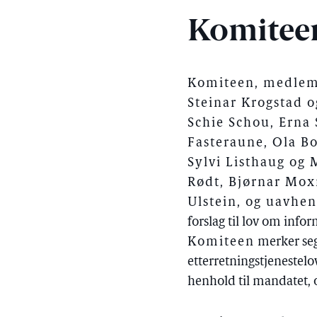
Komitee
Komiteen, medlemm
Steinar Krogstad o
Schie Schou, Erna 
Fasteraune, Ola Bo
Sylvi Listhaug og M
Rødt, Bjørnar Moxn
Ulstein, og uavhe
forslag til lov om info
Komiteen
merker seg 
etterretningstjenestelo
henhold til mandatet, o