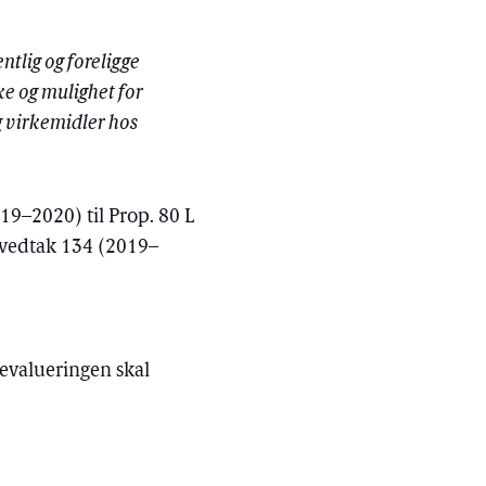
ntlig og foreligge
rke og mulighet for
g virkemidler hos
019–2020) til Prop. 80 L
vvedtak 134 (2019–
r evalueringen skal