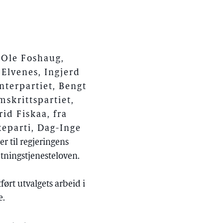
-Ole Foshaug,
 Elvenes, Ingjerd
nterpartiet, Bengt
skrittspartiet,
rid Fiskaa, fra
keparti, Dag-Inge
ser til regjeringens
etningstjenesteloven.
ført utvalgets arbeid i
e.