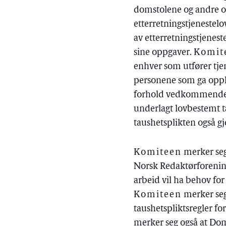
domstolene og andre of
etterretningstjenestelo
av etterretningstjenes
sine oppgaver.
Komit
enhver som utfører tjen
personene som ga opply
forhold vedkommende er
underlagt lovbestemt ta
taushetsplikten også gjel
Komiteen
merker seg
Norsk Redaktørforening 
arbeid vil ha behov fo
Komiteen
merker seg
taushetspliktsregler fo
merker seg også at Do