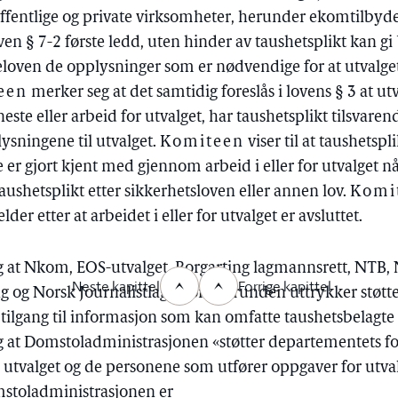
fentlige og private virksomheter, herunder ekomtilbyd
ven § 7-2 første ledd, uten hinder av taushetsplikt kan gi
teloven de opplysninger som er nødvendige for at utvalge
een
merker seg at det samtidig foreslås i lovens § 3 at
este eller arbeid for utvalget, har taushetsplikt tilsvare
sningene til utvalget.
Komiteen
viser til at taushetspl
 gjort kjent med gjennom arbeid i eller for utvalget n
ushetsplikt etter sikkerhetsloven eller annen lov.
Komi
der etter at arbeidet i eller for utvalget er avsluttet.
 at Nkom, EOS-utvalget, Borgarting lagmannsrett, NTB, 
Neste kapittel
Forrige kapittel
og Norsk Journalistlag i høringsrunden uttrykker støtte ti
r tilgang til informasjon som kan omfatte taushetsbelagte
 at Domstoladministrasjonen «støtter departementets fo
r utvalget og de personene som utfører oppgaver for utva
mstoladministrasjonen er