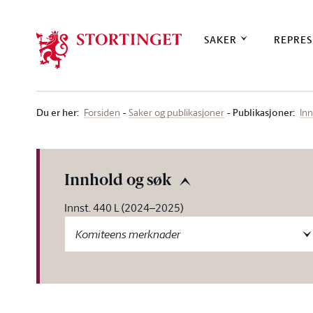
Stortinget.no
SAKER
REPRES
Du er her
:
Publikasjoner:
Forsiden
Saker og publikasjoner
Inn
Innhold og søk
Innst. 440 L (2024–2025)
Komiteens merknader