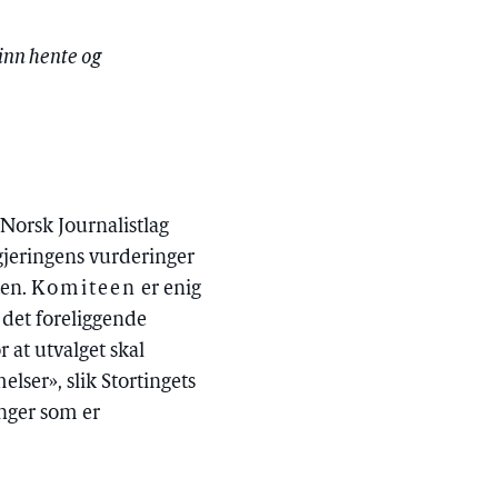
inn hente og
Norsk Journalistlag
gjeringens vurderinger
ten.
Komiteen
er enig
 det foreliggende
r at utvalget skal
lser», slik Stortingets
inger som er