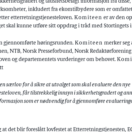
kkerhetsgradert og taushetsbelagt informasjon fra disse,
virksomheter, inkludert fra ekomtilbydere som er omfatte
 etter etterretningstjenesteloven.
Komiteen
er av den op
et skal kunne utføre sitt oppdrag i tråd med Stortingets 
den gjennomførte høringsrunden.
Komiteen
merker seg 
en, NTB, Norsk Presseforbund, Norsk Redaktørforening 
il loven og departementets vurderinger om behovet.
Komi
tt
s en særlov for å sikre at utvalget som skal evaluere den nye
esteloven, får tilstrekkelig innsyn i sikkerhetsgradert og an
nformasjon som er nødvendig for å gjennomføre evaluering
at det blir foreslått lovfestet at Etterretningstjenesten, 