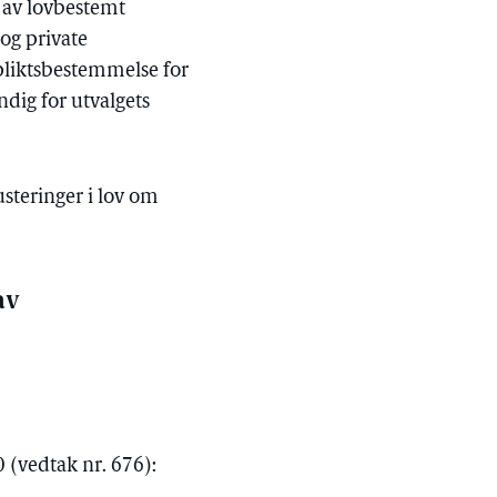
r av lovbestemt
og private
spliktsbestemmelse for
dig for utvalgets
usteringer i lov om
av
0 (vedtak nr. 676):