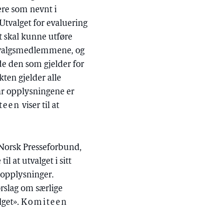
ere som nevnt i
 Utvalget for evaluering
t skal kunne utføre
 utvalgsmedlemmene, og
nde den som gjelder for
ikten gjelder alle
år opplysningene er
teen
viser til at
Norsk Presseforbund,
l at utvalget i sitt
 opplysninger.
rslag om særlige
lget».
Komiteen