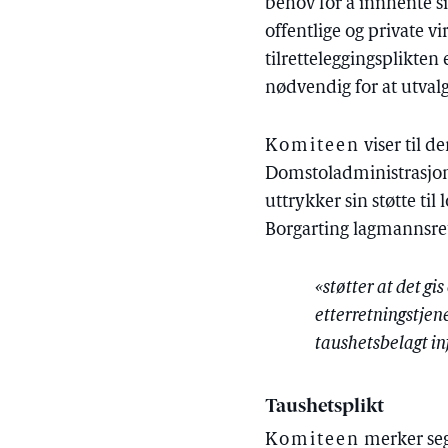
behov for å innhente si
offentlige og private 
tilretteleggingsplikten
nødvendig for at utvalg
Komiteen
viser til 
Domstoladministrasjon
uttrykker sin støtte t
Borgarting lagmannsre
«støtter at det gi
etterretningstjen
taushetsbelagt i
Taushetsplikt
Komiteen
merker seg 