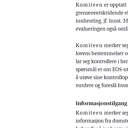
Komiteen
er opptatt 
grenseoverskridende el
innhenting, jf. Innst. 
evalueringen også omfa
Komiteen
merker seg 
lovens bestemmelser om
lar seg kontrollere i he
spørsmål er om EOS-utv
å utøve sine kontrollo
vurdere og foreslå hvo
Informasjonstilgang
Komiteen
merker seg
informasjon fra domsto