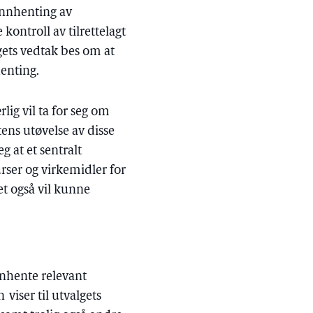
 innhenting av
ontroll av tilrettelagt
ingets vedtak bes om at
enting.
ig vil ta for seg om
ens utøvelse av disse
g at et sentralt
rser og virkemidler for
et også vil kunne
nnhente relevant
n
viser til utvalgets