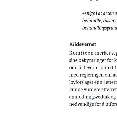
«enige i at arten
behandle, tilsier
behandlingsgrunn
Kildevernet
Komiteen
merker seg
sine bekymringer for k
om kildevern i punkt 1
med regjeringen om at 
lovforslaget enn i ette
kunne vurdere etterretn
anmodningsvedtak og ma
nødvendige for å utfør