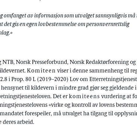
 og omfanget av informasjon som utvalget sannsynligvis må 
 at det gis en egen lovbestemmelse om personvernrettslig
lag.»
 NTB, Norsk Presseforbund, Norsk Redaktørforening og 
ildevernet.
Komiteen
viser i denne sammenheng til re
2.8 i Prop. 80 L (2019–2020) Lov om Etterretningstjenes
hensynet til kildevern i mindre grad gjør seg gjeldende i
rretningstjenesteloven. Det er
komiteens
vurdering at fo
ingstjenestelovens «virke og kontroll av lovens bestemme
ndatet forespeiler, må utvalget ha tilgang til opplysn
e deres arbeid.