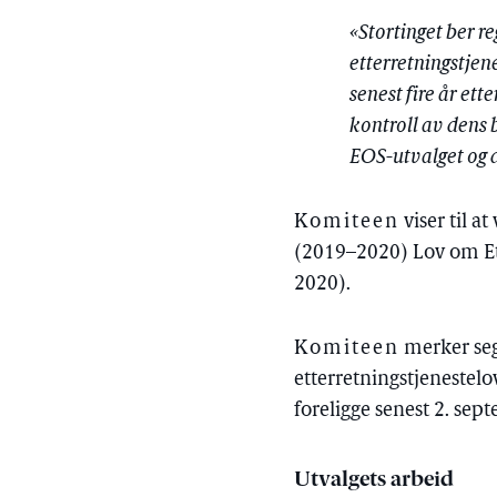
«Stortinget ber r
etterretningstjene
senest fire år ett
kontroll av dens
EOS-utvalget og 
Komiteen
viser til a
(2019–2020) Lov om Ett
2020).
Komiteen
merker seg 
etterretningstjenestelo
foreligge senest 2. se
Utvalgets arbeid