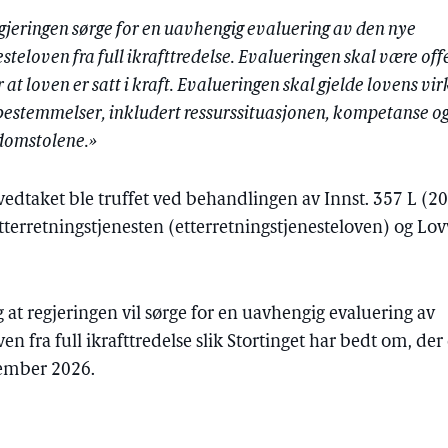
egjeringen sørge for en uavhengig evaluering av den nye
steloven fra full ikrafttredelse. Evalueringen skal være offe
er at loven er satt i kraft. Evalueringen skal gjelde lovens vi
 bestemmelser, inkludert ressurssituasjonen, kompetanse o
domstolene.»
t vedtaket ble truffet ved behandlingen av Innst. 357 L (2
erretningstjenesten (etterretningstjenesteloven) og Lo
at regjeringen vil sørge for en uavhengig evaluering av
ven fra full ikrafttredelse slik Stortinget har bedt om, de
ptember 2026.