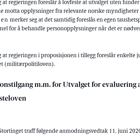
at regjeringen foreslår å lovfeste at utvalget uten hinde
ne motta opplysninger fra relevante norske myndigheter 
een
merker seg at det samtidig foreslås en egen taushet
el for å behandle personopplysninger når det er nødven
at regjeringen i proposisjonen i tillegg foreslår enkelte j
t (militærpolitiloven).
nstilgang m.m. for Utvalget for evaluering 
esteloven
t Stortinget traff følgende anmodningsvedtak 11. juni 202