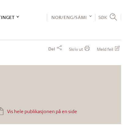
TINGET
NOR/ENG/SÁMI
SØK
Del
Skriv ut
Meld feil
Vis hele publikasjonen på en side