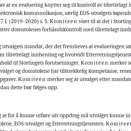
av at en evaluering knytter seg til kontroll av tilrettelagt
ektronisk kommunikasjon, særlig EOS-utvalgets løpende k
357 L (2019–2020) s. 5.
Komiteen
viser til at det i Stort
tter domstolenes forhåndskontroll med tilrettelagt innh
utvalgets mandat, der det fremheves at evalueringen særl
 tilrettelagt innhenting og hvorvidt Etterretningstjenest
nhold til Stortingets forutsetninger.
Komiteen
merker se
alget og domstolene har tilstrekkelig kompetanse, ressu
ppgaver.
Komiteen
merker seg at utvalget etter mandat
rdan dette bør følges opp.
 at for å kunne utføre sitt oppdrag må utvalget kunne i
lene, EOS-utvalget og Etterretningstjenesten.
Komitee