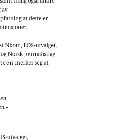
 samt trolig også andre
t av
pfatning at dette er
intensjoner.
at Nkom, EOS-utvalget,
og Norsk Journalistlag
teen
merker seg at
nen
en.»
EOS-utvalget,