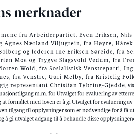
ns merknader
ene fra Arbeiderpartiet, Even Eriksen, Nils
g Agnes Nærland Viljugrein, fra Høyre, Hårek
Solberg og lederen Ine Eriksen Søreide, fra Se
rten Moe og Trygve Slagsvold Vedum, fra Frem
orten Wold, fra Sosialistisk Venstreparti, Ing
es, fra Venstre, Guri Melby, fra Kristelig Fol
ngig representant Christian Tybring-Gjedde
, vi
rmasjonstilgang m.m. for Utvalget for evaluering av etterr
at formålet med loven er å gi Utvalget for evaluering av
ven tilgang til opplysninger som er nødvendige for å få ut
g å gi utvalget adgang til å behandle disse opplysningen