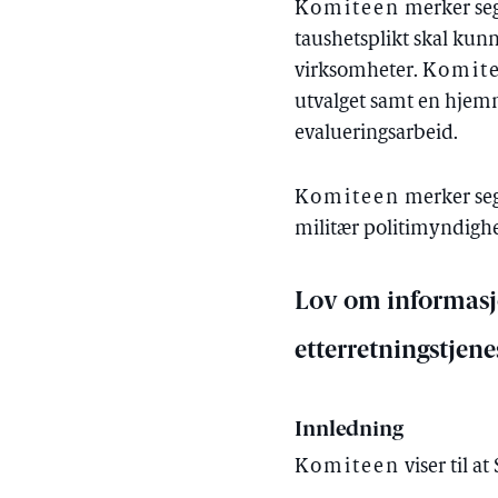
Komiteen
merker seg 
taushetsplikt skal kun
virksomheter.
Komit
utvalget samt en hjemm
evalueringsarbeid.
Komiteen
merker seg 
militær politimyndighe
Lov om informasjo
etterretningstjen
Innledning
Komiteen
viser til a