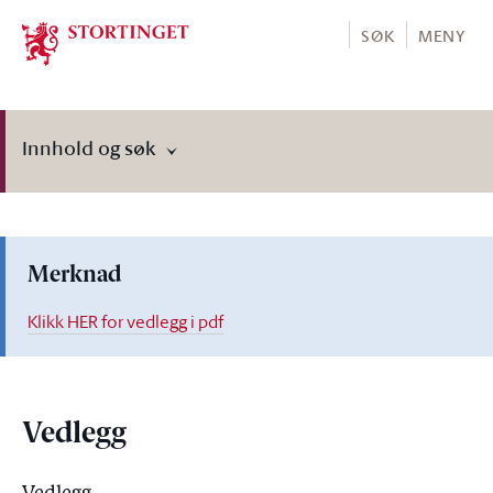
Stortinget.no
SØK
MENY
Innhold og søk
Merknad
Klikk HER for vedlegg i pdf
Vedlegg