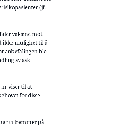
risikopasienter (jf.
faler vaksine mot
 ikke mulighet til å
at anbefalingen ble
dling av sak
lem
viser til at
behovet for disse
part
i fremmer på