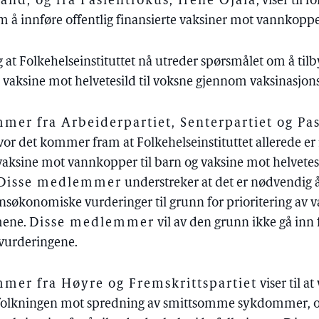
nd, og fra Pasientfokus, Irene Ojala
, viser til
 å innføre offentlig finansierte vaksiner mot vannkopper
 at Folkehelseinstituttet nå utreder spørsmålet om å til
 vaksine mot helvetesild til voksne gjennom vaksinasjo
er fra Arbeiderpartiet, Senterpartiet og Pa
hvor det kommer fram at Folkehelseinstituttet allerede er
vaksine mot vannkopper til barn og vaksine mot helvetes
Disse medlemmer
understreker at det er nødvendig å
nsøkonomiske vurderinger til grunn for prioritering av v
mene.
Disse medlemmer
vil av den grunn ikke gå inn
 vurderingene.
er fra Høyre og Fremskrittspartiet
viser til at
befolkningen mot spredning av smittsomme sykdommer, og