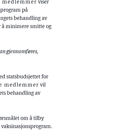
e medlemmer
viser
nsprogram på
ingets behandling av
r å minimere smitte og
kan gjennomføres,
ed statsbudsjettet for
se medlemmer
vil
gets behandling av
pørsmålet om å tilby
m vaksinasjonsprogram.