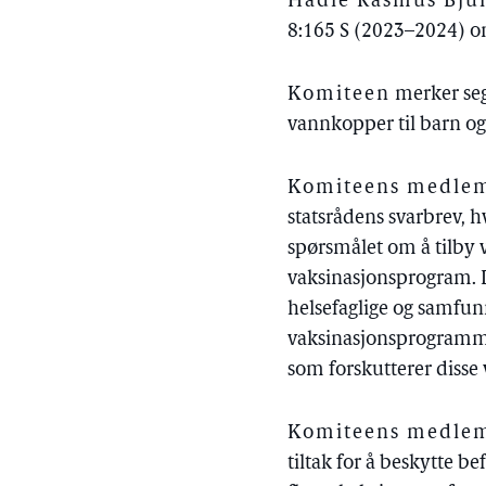
Hadle Rasmus Bjula
8:165 S (2023–2024) om
Komiteen
merker seg
vannkopper til barn og
Komiteens medlemm
statsrådens svarbrev, 
spørsmålet om å tilby 
vaksinasjonsprogram.
helsefaglige og samfun
vaksinasjonsprogram
som forskutterer disse
Komiteens medlemm
tiltak for å beskytte 