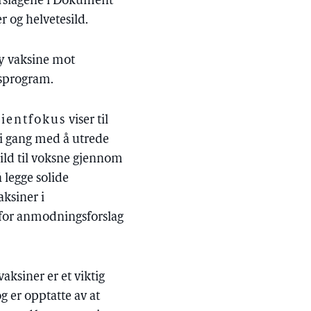
 forslagene i Dokument
 og helvetesild.
by vaksine mot
nsprogram.
sientfokus
viser til
 i gang med å utrede
ild til voksne gjennom
 legge solide
aksiner i
 for anmodningsforslag
 vaksiner er et viktig
 er opptatte av at