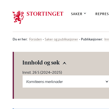
Stortinget.no
SAKER
REPRES
Du er her
:
Publikasjoner:
Forsiden
Saker og publikasjoner
Inn
Innhold og søk
Innst. 26 S (2024–2025)
Komiteens merknader