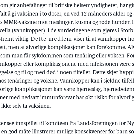
m gir anbefalinger til britiske helsemyndigheter, har gitt
falt å gi vaksinen i to doser, én ved 12 måneders alder o
ens MMR-vaksine mot meslinger, kusma og røde hunder. 
cella (vannkopper). I de vurderingene som gjøres i Storb
stremt viktig.
Dette medlem
viser til at vannkopper h
tt, men at alvorlige komplikasjoner kan forekomme. Al
som man får sykdommen som tenåring eller voksen. Fo
nnkopper eller komplikasjonene med infeksjonen være sv
lse og til og med død i noen tilfeller. Dette skjer hyppi
hos tenåringer og voksne. Vannkopper kan i sjeldne tilfell
lvorlige komplikasjoner kan være hjerneslag, hjernebeten
ner med nedsatt immunforsvar har økt risiko for alvorl
ikke selv ta vaksinen.
r seg innspillet til komiteen fra Landsforeningen for N
 en god måte illustrerer mulige konsekvenser for barn som