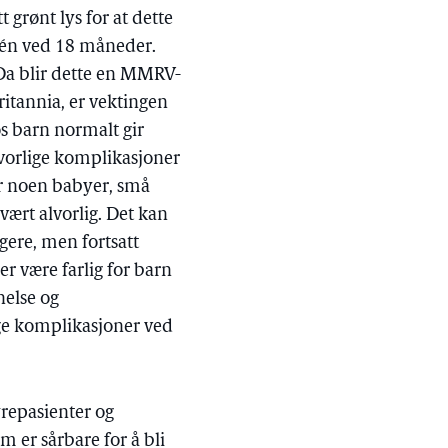
 grønt lys for at dette
g én ved 18 måneder.
Da blir dette en MMRV-
ritannia, er vektingen
os barn normalt gir
vorlige komplikasjoner
r noen babyer, små
ært alvorlig. Det kan
gere, men fortsatt
er være farlig for barn
nelse og
ige komplikasjoner ved
yrepasienter og
 er sårbare for å bli