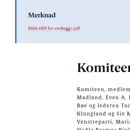
Merknad
Klikk HER for vedlegg i pdf
Komitee
Komiteen, medlem
Madland, Even A. R
Bøe og lederen Ton
Klungland og Siv M
Venstreparti, Mari