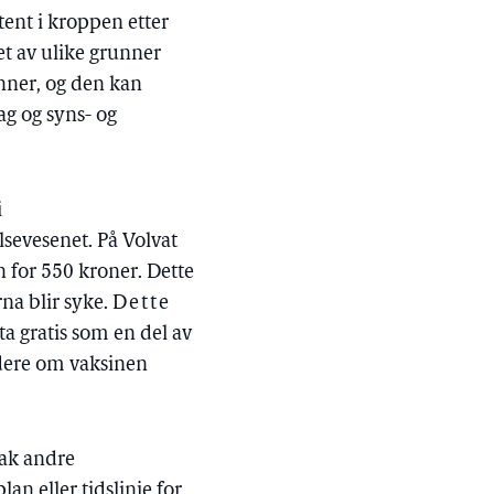
atent i kroppen etter
t av ulike grunner
nner, og den kan
ag og syns- og
i
sevesenet. På Volvat
 for 550 kroner. Dette
na blir syke.
Dette
a gratis som en del av
rdere om vaksinen
bak andre
an eller tidslinje for