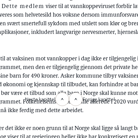
.
Dette medlem
viser til at vannkoppeviruset forblir l
iveres som helvetesild hos voksne dersom immunforsvare
r en svært smertefull sykdom med utslett som klør og bre
plikasjoner, inkludert langvarige nervesmerter, hjernesl
 til at vaksinen mot vannkopper i dag ikke er tilgjengelig 
ammet, men den er tilgjengelig gjennom det private hel
 sine barn for 490 kroner. Asker kommune tilbyr vaksinen
d økonomi og kjennskap til tilbudet, kan forhindre at bar
bør være et tilbud som alle barn i Norge skal kunne mott
Neste kapittel
Forrige kapittel
ammet. Folkehelseinstituttet skulle allerede i 2020 vu
nnå ikke ferdig med dette arbeidet.
 det ikke er noen grunn til at Norge skal ligge så langt 
viser til at regjeringen heller ikke har konkretisert en pl