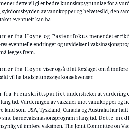
mener dette vil gi et bedre kunnskapsgrunnlag for å vur
n, sykdomsbyrden av vannkopper og helvetesild, den s
taket eventuelt kan ha.
mer fra Høyre og Pasientfokus
mener det er rikt
øres eventuelle endringer og utvidelser i vaksinasjons
 må legges frem.
mer fra Høyre
viser også til at forslaget om å innfør
ild vil ha budsjettmessige konsekvenser.
fra Fremskrittspartiet
understreker at vurdering 
r lang tid. Vurderingen av vaksiner mot vannkopper og he
re land som USA, Tyskland, Canada og Australia har hat
 sine barnevaksinasjonsprogram i lang tid.
Dette med
nsynlig vil innføre vaksinen. The Joint Committee on Va