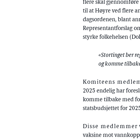
flere skal gjennomføre 
til at Høyre ved flere
dagsordenen, blant ann
Representantforslag om
styrke folkehelsen (Do
«Stortinget ber 
og komme tilbake 
Komiteens medlem
2025 endelig har fores
komme tilbake med fors
statsbudsjettet for 202
Disse medlemmer
vaksine mot vannkopper