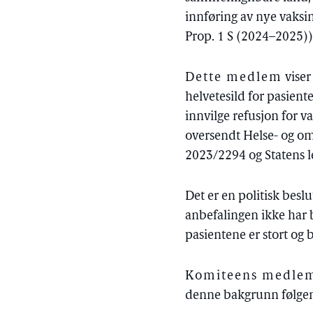
innføring av nye vaksin
Prop. 1 S (2024–2025))
Dette medlem
viser
helvetesild for pasient
innvilge refusjon for v
oversendt Helse- og o
2023/2294 og Statens 
Det er en politisk besl
anbefalingen ikke har b
pasientene er stort og 
Komiteens medlemm
denne bakgrunn følgen