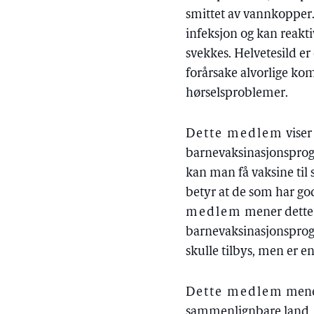
smittet av vannkopper
infeksjon og kan reakt
svekkes. Helvetesild e
forårsake alvorlige kom
hørselsproblemer.
Dette medlem
viser
barnevaksinasjonsprogr
kan man få vaksine til
betyr at de som har go
medlem
mener dette 
barnevaksinasjonsprogr
skulle tilbys, men er e
Dette medlem
mener
sammenlignbare land, og 