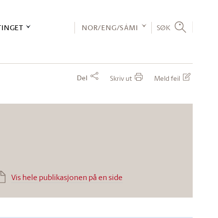
TINGET
NOR/ENG/SÁMI
SØK
Del
Skriv ut
Meld feil
Vis hele publikasjonen på en side