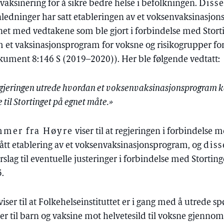
vaksinering for å sikre bedre helse i befolkningen.
Diss
 anledninger har satt etableringen av et voksenvaksinasjo
et med vedtakene som ble gjort i forbindelse med Stort
 et vaksinasjonsprogram for voksne og risikogrupper fo
kument 8:146 S (2019–2020)). Her ble følgende vedtatt:
regjeringen utrede hvordan et voksenvaksinasjonsprogram 
til Stortinget på egnet måte.»
mer fra Høyre
viser til at regjeringen i forbindelse m
lått etablering av et voksenvaksinasjonsprogram, og
dis
lag til eventuelle justeringer i forbindelse med Stortin
5.
viser til at Folkehelseinstituttet er i gang med å utrede s
 til barn og vaksine mot helvetesild til voksne gjenno