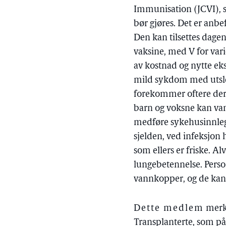
Immunisation (JCVI), so
bør gjøres. Det er anbe
Den kan tilsettes dag
vaksine, med V for vari
av kostnad og nytte ek
mild sykdom med utsle
forekommer oftere der
barn og voksne kan va
medføre sykehusinnlegge
sjelden, ved infeksjon 
som ellers er friske. A
lungebetennelse. Perso
vannkopper, og de kan 
Dette medlem
merke
Transplanterte, som på