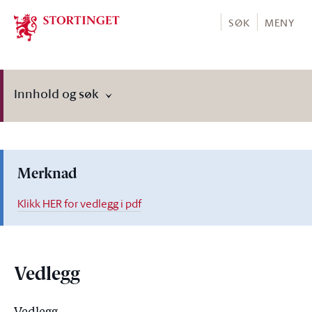
Stortinget.no
SØK
MENY
Innhold og søk
Merknad
Klikk HER for vedlegg i pdf
Vedlegg