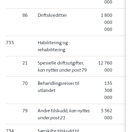
000
86
Driftskreditter
1 800
000
000
733
Habilitering og
rehabilitering
21
Spesielle driftsutgifter
,
12 760
kan nyttes under post 79
000
70
Behandlingsreiser til
135
utlandet
308
000
79
Andre tilskudd
, kan nyttes
3 362
under post 21
000
734
Særskilte tilskudd til