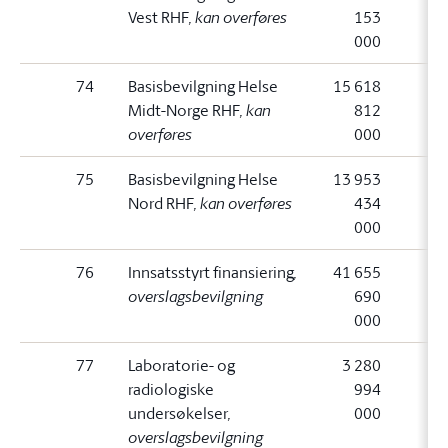
Vest RHF
, kan overføres
153
000
74
Basisbevilgning Helse
15 618
Midt-Norge RHF
, kan
812
overføres
000
75
Basisbevilgning Helse
13 953
Nord RHF
, kan overføres
434
000
76
Innsatsstyrt finansiering
,
41 655
overslagsbevilgning
690
000
77
Laboratorie- og
3 280
radiologiske
994
undersøkelser
,
000
overslagsbevilgning