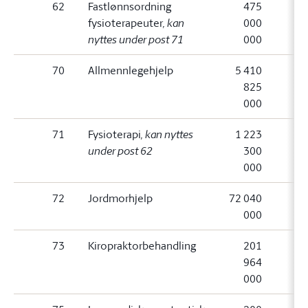
62
Fastlønnsordning
475
fysioterapeuter
, kan
000
nyttes under post 71
000
70
Allmennlegehjelp
5 410
825
000
71
Fysioterapi
, kan nyttes
1 223
under post 62
300
000
72
Jordmorhjelp
72 040
000
73
Kiropraktorbehandling
201
964
000