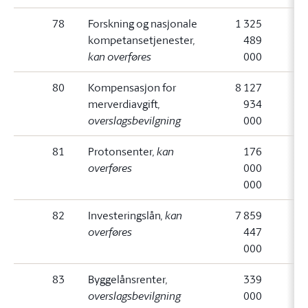
78
Forskning og nasjonale
1 325
kompetansetjenester
,
489
kan overføres
000
80
Kompensasjon for
8 127
merverdiavgift
,
934
overslagsbevilgning
000
81
Protonsenter
, kan
176
overføres
000
000
82
Investeringslån
, kan
7 859
overføres
447
000
83
Byggelånsrenter
,
339
overslagsbevilgning
000