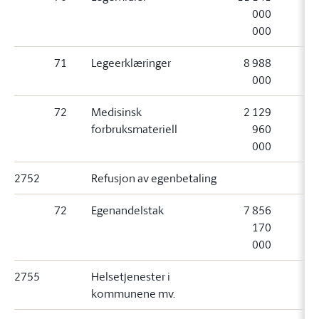
000
000
71
Legeerklæringer
8 988
000
72
Medisinsk
2 129
forbruksmateriell
960
000
2752
Refusjon av egenbetaling
72
Egenandelstak
7 856
170
000
2755
Helsetjenester i
kommunene mv.