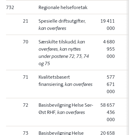
732
Regionale helseforetak
21
Spesielle driftsutgifter
,
19 411
kan overføres
000
70
Særskilte tilskudd
, kan
4 680
overføres, kan nyttes
955
under postene 72, 73, 74
000
og 75
71
Kvalitetsbasert
577
finansiering
, kan overføres
671
000
72
Basisbevilgning Helse Sør-
58 657
Øst RHF
, kan overføres
436
000
73
Basisbevilgning Helse
20 658