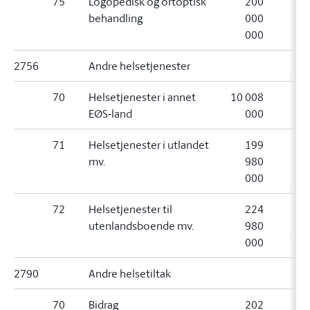
75
Logopedisk og ortoptisk
200
behandling
000
000
2756
Andre helsetjenester
70
Helsetjenester i annet
10 008
EØS-land
000
71
Helsetjenester i utlandet
199
mv.
980
000
72
Helsetjenester til
224
utenlandsboende mv.
980
000
2790
Andre helsetiltak
70
Bidrag
202