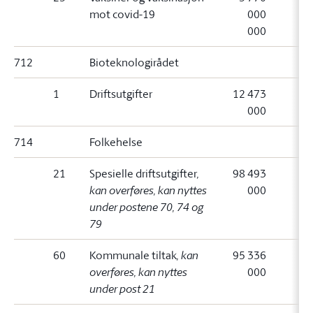
mot covid-19
000
000
712
Bioteknologirådet
1
Driftsutgifter
12 473
000
714
Folkehelse
21
Spesielle driftsutgifter
,
98 493
kan overføres, kan nyttes
000
under postene 70, 74 og
79
60
Kommunale tiltak
, kan
95 336
overføres, kan nyttes
000
under post 21