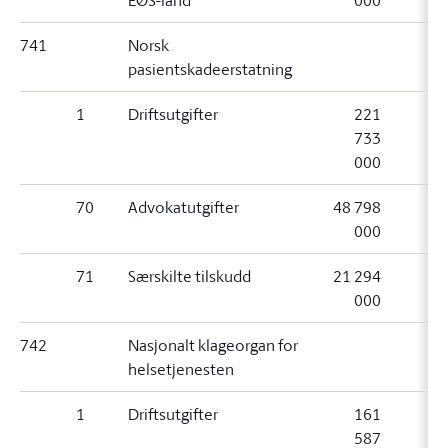
EØS-land
000
741
Norsk
pasientskadeerstatning
1
Driftsutgifter
221
733
000
70
Advokatutgifter
48 798
000
71
Særskilte tilskudd
21 294
000
742
Nasjonalt klageorgan for
helsetjenesten
1
Driftsutgifter
161
587