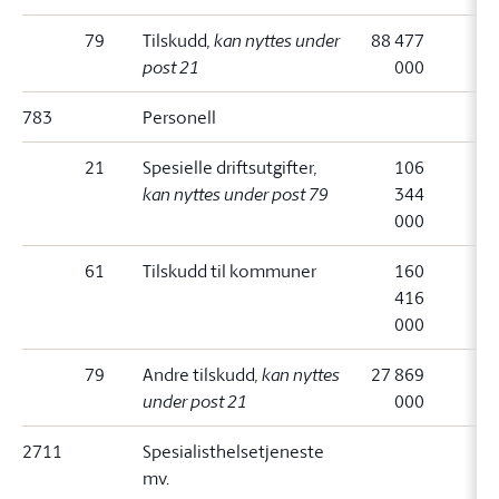
79
Tilskudd
, kan nyttes under
88 477
post 21
000
783
Personell
21
Spesielle driftsutgifter
,
106
kan nyttes under post 79
344
000
61
Tilskudd til kommuner
160
416
000
79
Andre tilskudd
, kan nyttes
27 869
under post 21
000
2711
Spesialisthelsetjeneste
mv.