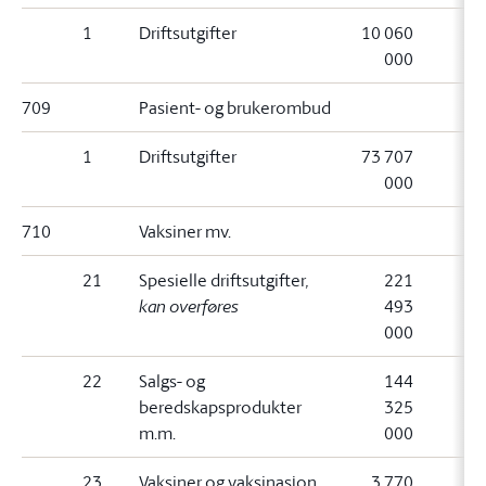
1
Driftsutgifter
10 060
000
709
Pasient- og brukerombud
1
Driftsutgifter
73 707
000
710
Vaksiner mv.
21
Spesielle driftsutgifter
,
221
kan overføres
493
000
22
Salgs- og
144
beredskapsprodukter
325
m.m.
000
23
Vaksiner og vaksinasjon
3 770