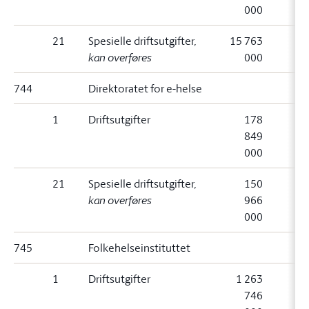
000
21
Spesielle driftsutgifter
,
15 763
kan overføres
000
744
Direktoratet for e-helse
1
Driftsutgifter
178
849
000
21
Spesielle driftsutgifter
,
150
kan overføres
966
000
745
Folkehelseinstituttet
1
Driftsutgifter
1 263
746