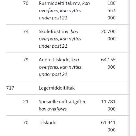
70
Rusmiddeltiltak mv.
, kan
180
overføres, kan nyttes
553
under post 21
000
74
Skolefrukt mv.
, kan
20 700
overføres, kan nyttes
000
under post 21
79
Andre tilskudd
, kan
64 135
overføres, kan nyttes
000
under post 21
717
Legemiddeltiltak
21
Spesielle driftsutgifter
,
11 781
kan overføres
000
70
Tilskudd
61 941
000