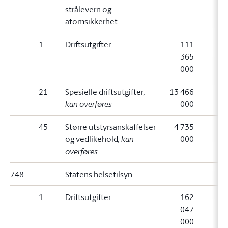
strålevern og
atomsikkerhet
1
Driftsutgifter
111
365
000
21
Spesielle driftsutgifter
,
13 466
kan overføres
000
45
Større utstyrsanskaffelser
4 735
og vedlikehold
, kan
000
overføres
748
Statens helsetilsyn
1
Driftsutgifter
162
047
000