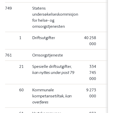
749
Statens
undersøkelseskommisjon
for helse- og
omsorgstjenesten
1
Driftsutgifter
40 258
000
761
Omsorgstjeneste
21
Spesielle driftsutgifter
,
334
kan nyttes under post 79
745
000
60
Kommunale
9 273
kompetansetiltak
, kan
000
overføres