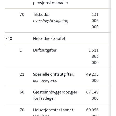
pensjonskostnader
70
Tilskudd
,
131
overslagsbevilgning
006
000
740
Helsedirektoratet
1
Driftsutgifter
1 311
863
000
21
Spesielle driftsutgifter
,
49 235
kan overføres
000
60
Gjesteinnbyggeroppgjør
87 149
for fastleger
000
70
Helsetjenester i annet
69 056