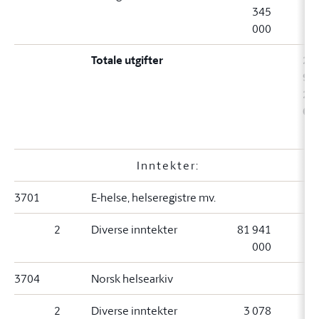
345
000
Totale utgifter
24
92
21
00
Inntekter:
3701
E-helse, helseregistre mv.
2
Diverse inntekter
81 941
000
3704
Norsk helsearkiv
2
Diverse inntekter
3 078