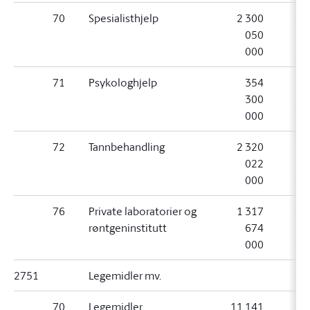
70
Spesialisthjelp
2 300
050
000
71
Psykologhjelp
354
300
000
72
Tannbehandling
2 320
022
000
76
Private laboratorier og
1 317
røntgeninstitutt
674
000
2751
Legemidler mv.
70
Legemidler
11 141