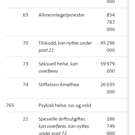
000
63
Allmennlegetjenester
854
787
000
70
Tilskudd
, kan nyttes under
45 296
post 21
000
73
Seksuell helse
, kan
59 979
overføres
000
74
Stiftelsen Amathea
26 035
000
765
Psykisk helse, rus og vold
21
Spesielle driftsutgifter
,
186
kan overføres, kan nyttes
749
under post 72
000