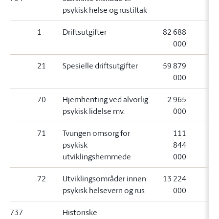
psykisk helse og rustiltak
1
Driftsutgifter
82 688
000
21
Spesielle driftsutgifter
59 879
000
70
Hjemhenting ved alvorlig
2 965
psykisk lidelse mv.
000
71
Tvungen omsorg for
111
psykisk
844
utviklingshemmede
000
72
Utviklingsområder innen
13 224
psykisk helsevern og rus
000
737
Historiske