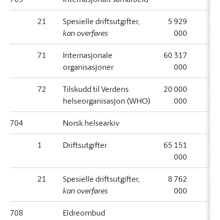
21
Spesielle driftsutgifter
,
5 929
kan overføres
000
71
Internasjonale
60 317
organisasjoner
000
72
Tilskudd til Verdens
20 000
helseorganisasjon (WHO)
000
704
Norsk helsearkiv
1
Driftsutgifter
65 151
000
21
Spesielle driftsutgifter
,
8 762
kan overføres
000
708
Eldreombud