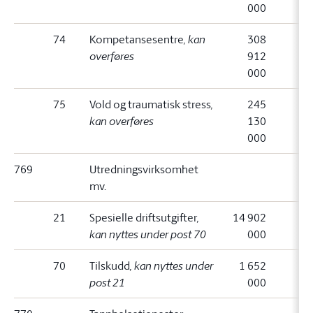
000
74
Kompetansesentre
, kan
308
overføres
912
000
75
Vold og traumatisk stress
,
245
kan overføres
130
000
769
Utredningsvirksomhet
mv.
21
Spesielle driftsutgifter
,
14 902
kan nyttes under post 70
000
70
Tilskudd
, kan nyttes under
1 652
post 21
000