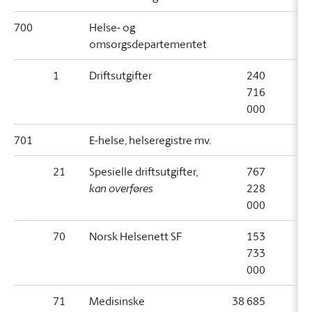
700
Helse- og
omsorgsdepartementet
1
Driftsutgifter
240
716
000
701
E-helse, helseregistre mv.
21
Spesielle driftsutgifter
,
767
kan overføres
228
000
70
Norsk Helsenett SF
153
733
000
71
Medisinske
38 685