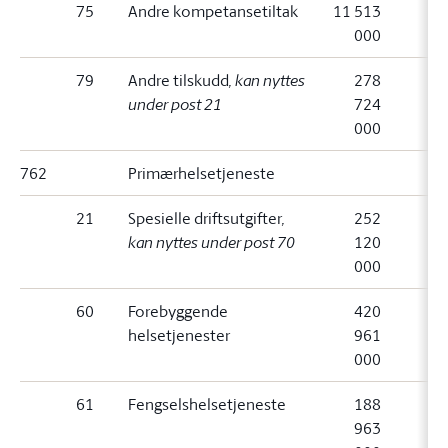
75
Andre kompetansetiltak
11 513
000
79
Andre tilskudd
, kan nyttes
278
under post 21
724
000
762
Primærhelsetjeneste
21
Spesielle driftsutgifter
,
252
kan nyttes under post 70
120
000
60
Forebyggende
420
helsetjenester
961
000
61
Fengselshelsetjeneste
188
963