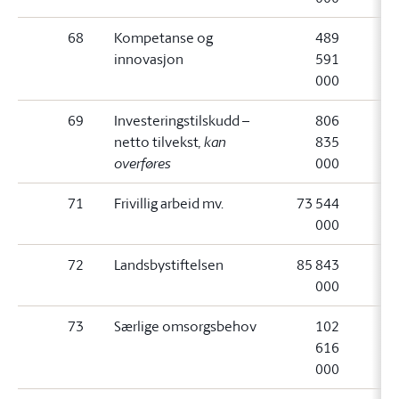
68
Kompetanse og
489
innovasjon
591
000
69
Investeringstilskudd –
806
netto tilvekst
, kan
835
overføres
000
71
Frivillig arbeid mv.
73 544
000
72
Landsbystiftelsen
85 843
000
73
Særlige omsorgsbehov
102
616
000