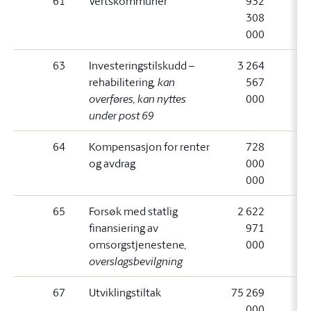
61
Vertskommuner
932
308
000
63
Investeringstilskudd –
3 264
rehabilitering
, kan
567
overføres, kan nyttes
000
under post 69
64
Kompensasjon for renter
728
og avdrag
000
000
65
Forsøk med statlig
2 622
finansiering av
971
omsorgstjenestene
,
000
overslagsbevilgning
67
Utviklingstiltak
75 269
000