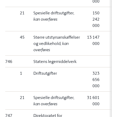
000
21
Spesielle driftsutgifter
,
150
kan overføres
242
000
45
Større utstyrsanskaffelser
13 147
og vedlikehold
, kan
000
overføres
746
Statens legemiddelverk
1
Driftsutgifter
323
656
000
21
Spesielle driftsutgifter
,
31 601
kan overføres
000
747
Direktoratet for