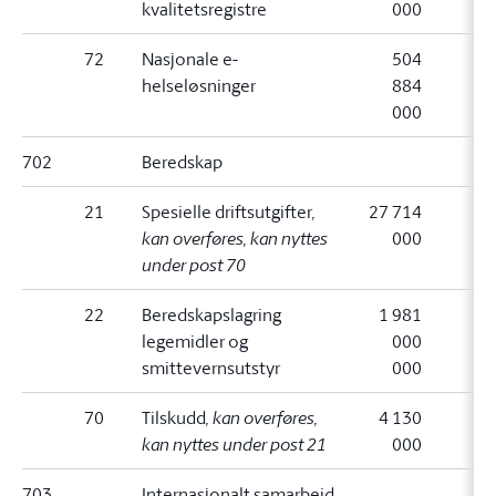
kvalitetsregistre
000
72
Nasjonale e-
504
helseløsninger
884
000
702
Beredskap
21
Spesielle driftsutgifter
,
27 714
kan overføres, kan nyttes
000
under post 70
22
Beredskapslagring
1 981
legemidler og
000
smittevernsutstyr
000
70
Tilskudd
, kan overføres,
4 130
kan nyttes under post 21
000
703
Internasjonalt samarbeid