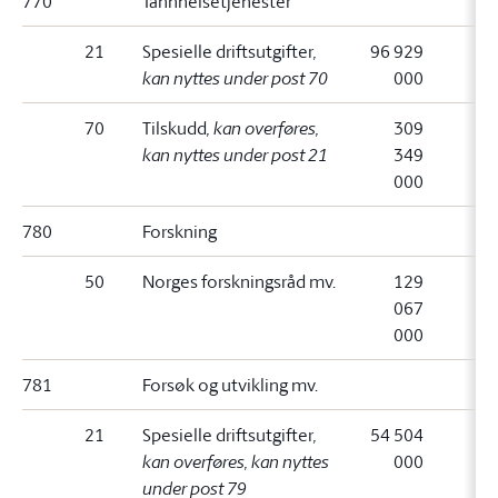
770
Tannhelsetjenester
21
Spesielle driftsutgifter
,
96 929
kan nyttes under post 70
000
70
Tilskudd
, kan overføres,
309
kan nyttes under post 21
349
000
780
Forskning
50
Norges forskningsråd mv.
129
067
000
781
Forsøk og utvikling mv.
21
Spesielle driftsutgifter
,
54 504
kan overføres, kan nyttes
000
under post 79