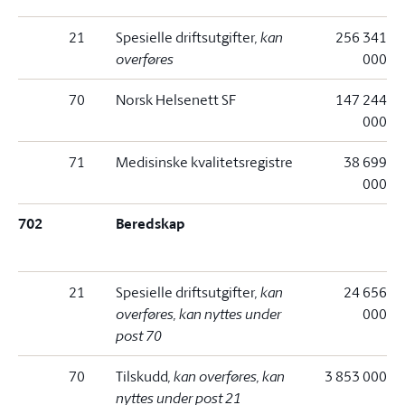
21
Spesielle driftsutgifter
, kan
256 341
overføres
000
70
Norsk Helsenett SF
147 244
000
71
Medisinske kvalitetsregistre
38 699
000
702
Beredskap
21
Spesielle driftsutgifter
, kan
24 656
overføres, kan nyttes under
000
post 70
70
Tilskudd
, kan overføres, kan
3 853 000
nyttes under post 21