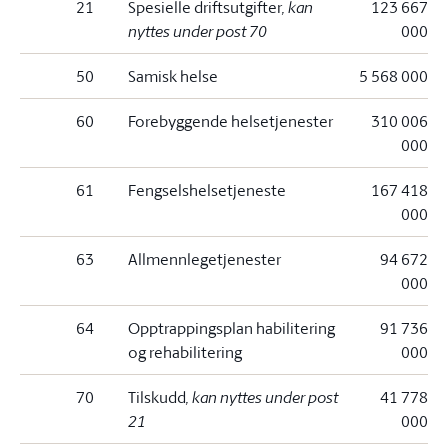
21
Spesielle driftsutgifter
, kan
123 667
nyttes under post 70
000
50
Samisk helse
5 568 000
60
Forebyggende helsetjenester
310 006
000
61
Fengselshelsetjeneste
167 418
000
63
Allmennlegetjenester
94 672
000
64
Opptrappingsplan habilitering
91 736
og rehabilitering
000
70
Tilskudd
, kan nyttes under post
41 778
21
000