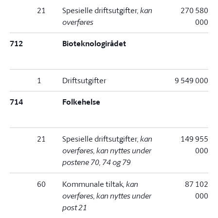
21
Spesielle driftsutgifter
, kan
270 580
overføres
000
712
Bioteknologirådet
1
Driftsutgifter
9 549 000
714
Folkehelse
21
Spesielle driftsutgifter
, kan
149 955
overføres, kan nyttes under
000
postene 70, 74 og 79
60
Kommunale tiltak
, kan
87 102
overføres, kan nyttes under
000
post 21