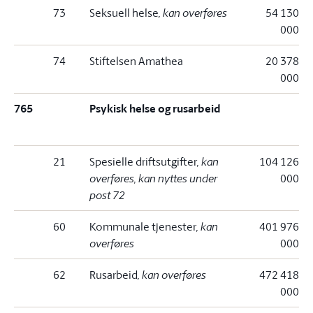
73
Seksuell helse
, kan overføres
54 130
000
74
Stiftelsen Amathea
20 378
000
765
Psykisk helse og rusarbeid
21
Spesielle driftsutgifter
, kan
104 126
overføres, kan nyttes under
000
post 72
60
Kommunale tjenester
, kan
401 976
overføres
000
62
Rusarbeid
, kan overføres
472 418
000