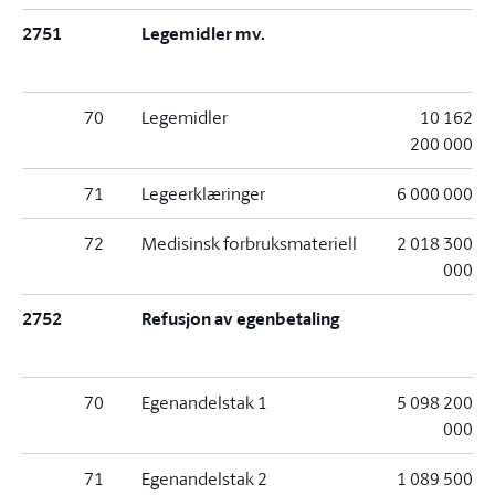
2751
Legemidler mv.
70
Legemidler
10 162
200 000
71
Legeerklæringer
6 000 000
72
Medisinsk forbruksmateriell
2 018 300
000
2752
Refusjon av egenbetaling
70
Egenandelstak 1
5 098 200
000
71
Egenandelstak 2
1 089 500