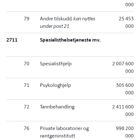
000
79
Andre tilskudd
, kan nyttes
25 453
under post 21
000
2711
Spesialisthelsetjeneste mv.
70
Spesialisthjelp
2 007 600
000
71
Psykologhjelp
305 600
000
72
Tannbehandling
2 411 600
000
76
Private laboratorier og
998 200
røntgeninstitutt
000