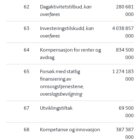
62
Dagaktivitetstilbud
, kan
280 681
overføres
000
63
Investeringstilskudd
, kan
4 038 857
overføres
000
64
Kompensasjon for renter og
834 500
avdrag
000
65
Forsøk med statlig
1 274 183
finansiering av
000
omsorgstjenestene
,
overslagsbevilgning
67
Utviklingstiltak
69 500
000
68
Kompetanse og innovasjon
387 387
000