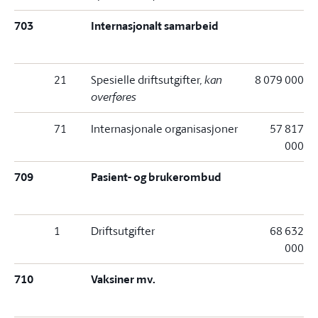
703
Internasjonalt samarbeid
21
Spesielle driftsutgifter
, kan
8 079 000
overføres
71
Internasjonale organisasjoner
57 817
000
709
Pasient- og brukerombud
1
Driftsutgifter
68 632
000
710
Vaksiner mv.