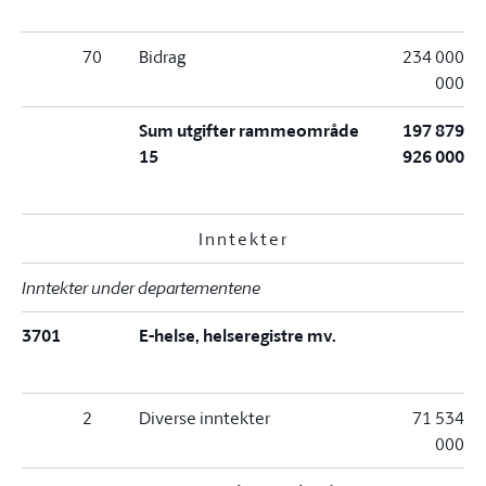
70
Bidrag
234 000
000
Sum utgifter rammeområde
197 879
15
926 000
Inntekter
Inntekter under departementene
3701
E-helse, helseregistre mv.
2
Diverse inntekter
71 534
000