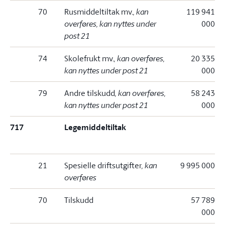
70
Rusmiddeltiltak mv.
, kan
119 941
overføres, kan nyttes under
000
post 21
74
Skolefrukt mv.
, kan overføres,
20 335
kan nyttes under post 21
000
79
Andre tilskudd
, kan overføres,
58 243
kan nyttes under post 21
000
717
Legemiddeltiltak
21
Spesielle driftsutgifter
, kan
9 995 000
overføres
70
Tilskudd
57 789
000