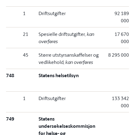
1
Driftsutgifter
92 189
000
21
Spesielle driftsutgifter
, kan
17 670
overføres
000
45
Større utstyrsanskaffelser og
8 295 000
vedlikehold
, kan overføres
748
Statens helsetilsyn
1
Driftsutgifter
133 342
000
749
Statens
undersøkelseskommisjon
for helse- og