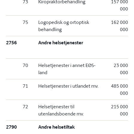
73
Kiropraktorbehandling
157 000
000
75
Logopedisk og ortoptisk
162 000
behandling
000
2756
Andre helsetjenester
70
Helsetjenester i annet EØS-
23 000
land
000
71
Helsetjenester i utlandet mv.
485 000
000
72
Helsetjenester til
215 000
utenlandsboende mv.
000
2790
Andre helsetiltak