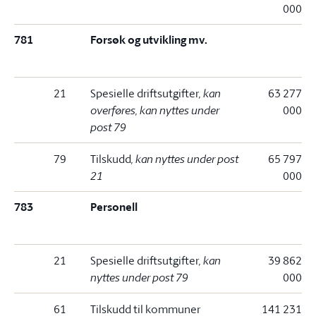
000
781
Forsøk og utvikling mv.
21
Spesielle driftsutgifter
, kan
63 277
overføres, kan nyttes under
000
post 79
79
Tilskudd
, kan nyttes under post
65 797
21
000
783
Personell
21
Spesielle driftsutgifter
, kan
39 862
nyttes under post 79
000
61
Tilskudd til kommuner
141 231