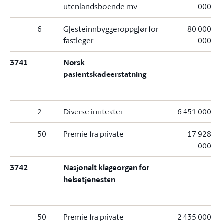
utenlandsboende mv.
000
6
Gjesteinnbyggeroppgjør for
80 000
fastleger
000
3741
Norsk
pasientskadeerstatning
2
Diverse inntekter
6 451 000
50
Premie fra private
17 928
000
3742
Nasjonalt klageorgan for
helsetjenesten
50
Premie fra private
2 435 000