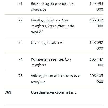
71
Brukere og pårørende
, kan
149 393
overføres
000
72
Frivillig arbeid mv.
, kan
336 832
overføres, kan nyttes under
000
post 21
73
Utviklingstiltak mv.
148 092
000
74
Kompetansesentre
, kan
305 447
overføres
000
75
Vold og traumatisk stress
, kan
206 403
overføres
000
769
Utredningsvirksomhet mv.