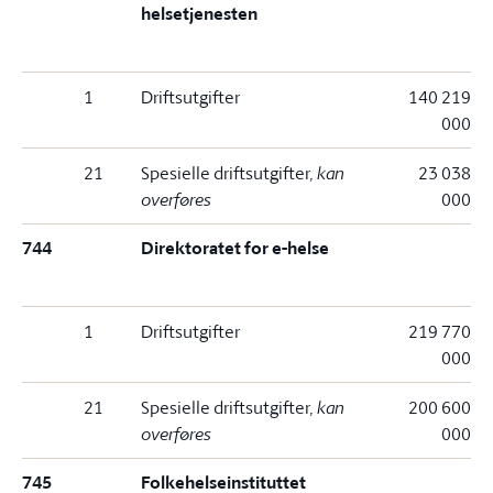
helsetjenesten
1
Driftsutgifter
140 219
000
21
Spesielle driftsutgifter
, kan
23 038
overføres
000
744
Direktoratet for e-helse
1
Driftsutgifter
219 770
000
21
Spesielle driftsutgifter
, kan
200 600
overføres
000
745
Folkehelseinstituttet