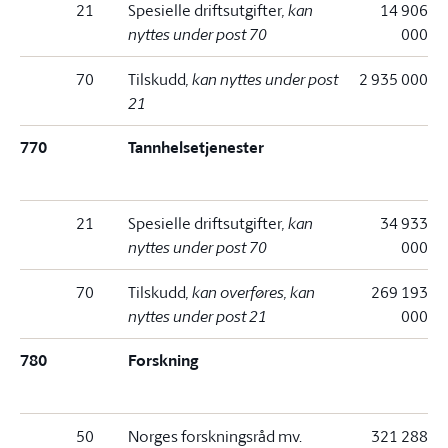
21
Spesielle driftsutgifter
, kan
14 906
nyttes under post 70
000
70
Tilskudd
, kan nyttes under post
2 935 000
21
770
Tannhelsetjenester
21
Spesielle driftsutgifter
, kan
34 933
nyttes under post 70
000
70
Tilskudd
, kan overføres, kan
269 193
nyttes under post 21
000
780
Forskning
50
Norges forskningsråd mv.
321 288