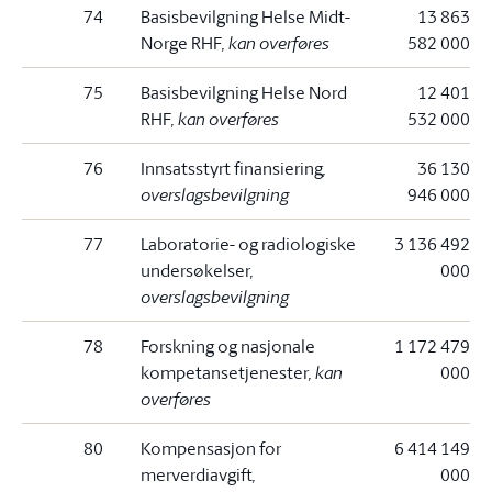
74
Basisbevilgning Helse Midt-
13 863
Norge RHF
, kan overføres
582 000
75
Basisbevilgning Helse Nord
12 401
RHF
, kan overføres
532 000
76
Innsatsstyrt finansiering
,
36 130
overslagsbevilgning
946 000
77
Laboratorie- og radiologiske
3 136 492
undersøkelser
,
000
overslagsbevilgning
78
Forskning og nasjonale
1 172 479
kompetansetjenester
, kan
000
overføres
80
Kompensasjon for
6 414 149
merverdiavgift
,
000