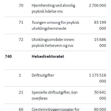
70
Hjemhenting ved alvorlig
2 706 000
psykisk lidelse mv.
71
Tvungen omsorg for psykisk
83 199
utviklingshemmede
000
72
Utviklingsområder innen
15 686
psykisk helsevern og rus
000
740
Helsedirektoratet
1
Driftsutgifter
1 175 518
000
21
Spesielle driftsutgifter
, kan
30 641
overføres
000
60
Gjesteinnbyggeroppgjør for
80 000