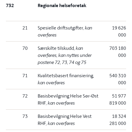
732
Regionale helseforetak
21
Spesielle driftsutgifter
, kan
19 626
overføres
000
70
Særskilte tilskudd
, kan
703 180
overføres, kan nyttes under
000
postene 72, 73, 74 og 75
71
Kvalitetsbasert finansiering
,
540 310
kan overføres
000
72
Basisbevilgning Helse Sør-Øst
51 977
RHF
, kan overføres
819 000
73
Basisbevilgning Helse Vest
18 324
RHF
, kan overføres
281 000