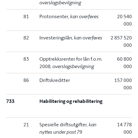
overslagsbevilgning
81
Protonsenter
, kan overføres
20 540
000
82
Investeringslån
, kan overføres
2 857 520
000
83
Opptrekksrenter for lån f.o.m.
60 800
2008
, overslagsbevilgning
000
86
Driftskreditter
157 000
000
733
Habilitering og rehabilitering
21
Spesielle driftsutgifter
, kan
14 778
nyttes under post 79
000