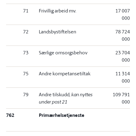
71
Frivillig arbeid mv.
17 007
000
72
Landsbystiftelsen
78 724
000
73
Særlige omsorgsbehov
23 704
000
75
Andre kompetansetiltak
11 314
000
79
Andre tilskudd
, kan nyttes
109 791
under post 21
000
762
Primærhelsetjeneste