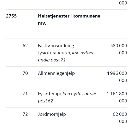
000
2755
Helsetjenester i kommunene
mv.
62
Fastlønnsordning
380 000
fysioterapeuter
, kan nyttes
000
under post 71
70
Allmennlegehjelp
4 996 000
000
71
Fysioterapi
, kan nyttes under
1 161 800
post 62
000
72
Jordmorhjelp
62 000
000