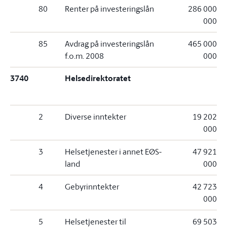
80
Renter på investeringslån
286 000
000
85
Avdrag på investeringslån
465 000
f.o.m. 2008
000
3740
Helsedirektoratet
2
Diverse inntekter
19 202
000
3
Helsetjenester i annet EØS-
47 921
land
000
4
Gebyrinntekter
42 723
000
5
Helsetjenester til
69 503