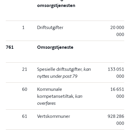
omsorgstjenesten
1
Driftsutgifter
20 000
000
761
Omsorgstjeneste
21
Spesielle driftsutgifter
, kan
133 051
nyttes under post 79
000
60
Kommunale
16 651
kompetansetiltak
, kan
000
overføres
61
Vertskommuner
928 286
000