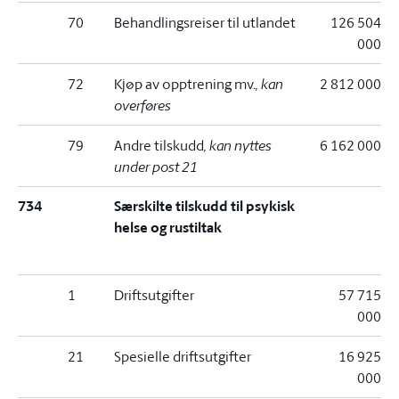
70
Behandlingsreiser til utlandet
126 504
000
72
Kjøp av opptrening mv.
, kan
2 812 000
overføres
79
Andre tilskudd
, kan nyttes
6 162 000
under post 21
734
Særskilte tilskudd til psykisk
helse og rustiltak
1
Driftsutgifter
57 715
000
21
Spesielle driftsutgifter
16 925
000