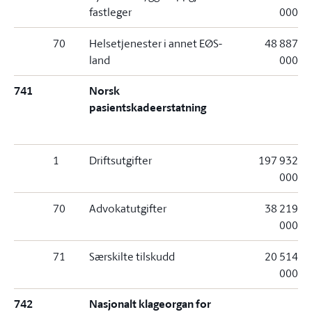
fastleger
000
70
Helsetjenester i annet EØS-
48 887
land
000
741
Norsk
pasientskadeerstatning
1
Driftsutgifter
197 932
000
70
Advokatutgifter
38 219
000
71
Særskilte tilskudd
20 514
000
742
Nasjonalt klageorgan for