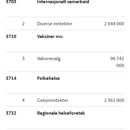
3703
Internasjonalt samarbeid
2
Diverse inntekter
2 044 000
3710
Vaksiner mv.
3
Vaksinesalg
96 742
000
3714
Folkehelse
4
Gebyrinntekter
2 361 000
3732
Regionale helseforetak