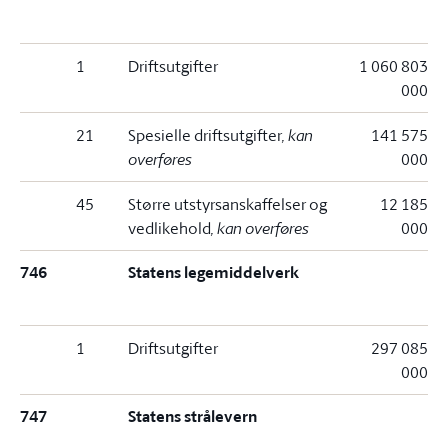
1
Driftsutgifter
1 060 803
000
21
Spesielle driftsutgifter
, kan
141 575
overføres
000
45
Større utstyrsanskaffelser og
12 185
vedlikehold
, kan overføres
000
746
Statens legemiddelverk
1
Driftsutgifter
297 085
000
747
Statens strålevern