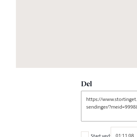
06:10:01
Del
Start ved: