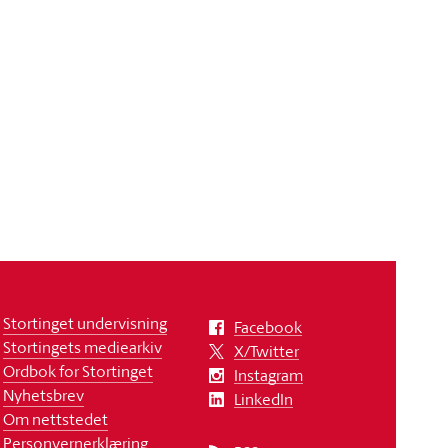
Stortinget undervisning
Facebook
Stortingets mediearkiv
X/Twitter
Ordbok for Stortinget
Instagram
Nyhetsbrev
LinkedIn
Om nettstedet
Personvernerklæring