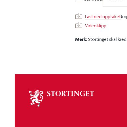
Start ved:
Last ned opptaket
(m
Videoklipp
Merk:
Stortinget skal kred
Om
stortinget