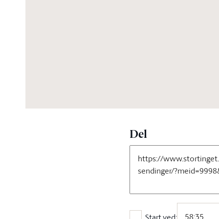
06:10:01
Del
Start ved: