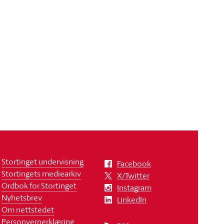
Stortinget undervisning
Facebook
Stortingets mediearkiv
X/Twitter
Ordbok for Stortinget
Instagram
Nyhetsbrev
LinkedIn
Om nettstedet
Personvernerklæring