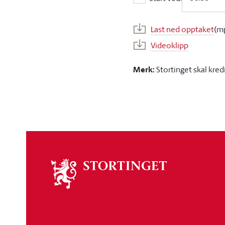
Start ved:
Last ned opptaket
(m
Videoklipp
Merk:
Stortinget skal kred
Om
stortinget