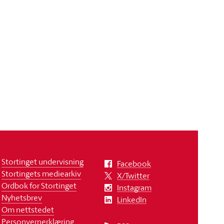
Stortinget undervisning
Facebook
Stortingets mediearkiv
X/Twitter
Ordbok for Stortinget
Instagram
Nyhetsbrev
LinkedIn
Om nettstedet
Personvernerklæring