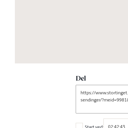
03:54:31
Del
Start ved: