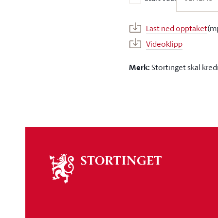
Start ved:
Last ned opptaket
(m
Videoklipp
Merk:
Stortinget skal kred
Om
stortinget